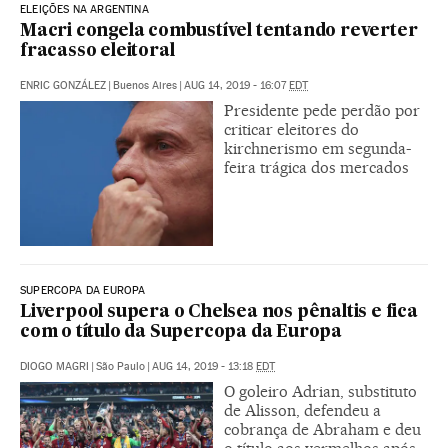
ELEIÇÕES NA ARGENTINA
Macri congela combustível tentando reverter
fracasso eleitoral
ENRIC GONZÁLEZ
|
Buenos Aires
|
AUG 14, 2019 - 16:07
EDT
Presidente pede perdão por
criticar eleitores do
kirchnerismo em segunda-
feira trágica dos mercados
SUPERCOPA DA EUROPA
Liverpool supera o Chelsea nos pênaltis e fica
com o título da Supercopa da Europa
DIOGO MAGRI
|
São Paulo
|
AUG 14, 2019 - 13:18
EDT
O goleiro Adrian, substituto
de Alisson, defendeu a
cobrança de Abraham e deu