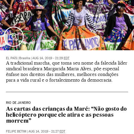
EL PAÍS
|
Brasilia
|
AUG 14, 2019 - 21:29
EDT
A tradicional marcha, que toma seu nome da falecida líder
sindical brasileira Margarida Maria Alves, põe especial
ênfase nos direitos das mulheres, melhores condições
para a vida rural e o fortalecimento da democracia.
RIO DE JANEIRO
As cartas das crianças da Maré: “Não gosto do
helicóptero porque ele atira e as pessoas
morrem”
FELIPE BETIM
|
AUG 14, 2019 - 21:27
EDT