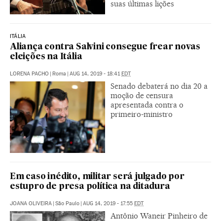
suas últimas lições
ITÁLIA
Aliança contra Salvini consegue frear novas
eleições na Itália
LORENA PACHO
|
Roma
|
AUG 14, 2019 - 18:41
EDT
Senado debaterá no dia 20 a
moção de censura
apresentada contra o
primeiro-ministro
Em caso inédito, militar será julgado por
estupro de presa política na ditadura
JOANA OLIVEIRA
|
São Paulo
|
AUG 14, 2019 - 17:55
EDT
Antônio Waneir Pinheiro de