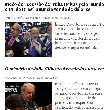
Medo de recessão derruba Bolsas pelo mundo
e BC do Brasil anuncia venda de dólares
PABLO GUIMÓN
|
Washington
|
AUG 14, 2019 - 20:52
EDT
Índice Dow Jones recua 3% e
a curva dos títulos norte-
americanos se inverte pela
primeira vez desde a crise
financeira, mais um sinal de
desaceleração econômica
O mistério de João Gilberto é revelado outra vez
MARCELO NOAH
|
AUG 14, 2019 - 20:19
EDT
Em 'João Gilberto Live in
Tokyo', lançado em março,
os japoneses tomaram para
si a responsabilidade de
preservar a experiência
estética do velho mestre em