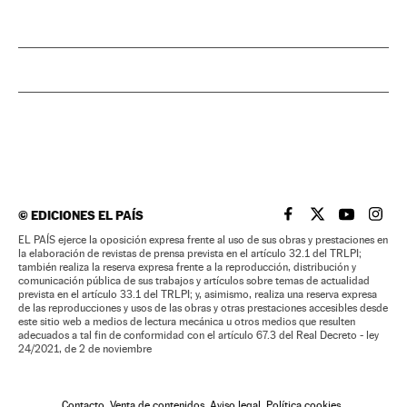
©
EDICIONES EL PAÍS
EL PAÍS BRASIL EN
EL PAÍS BRASI
EL PAÍS B
EL PA
EL PAÍS ejerce la oposición expresa frente al uso de sus obras y prestaciones en
la elaboración de revistas de prensa prevista en el artículo 32.1 del TRLPI;
también realiza la reserva expresa frente a la reproducción, distribución y
comunicación pública de sus trabajos y artículos sobre temas de actualidad
prevista en el artículo 33.1 del TRLPI; y, asimismo, realiza una reserva expresa
de las reproducciones y usos de las obras y otras prestaciones accesibles desde
este sitio web a medios de lectura mecánica u otros medios que resulten
adecuados a tal fin de conformidad con el artículo 67.3 del Real Decreto - ley
24/2021, de 2 de noviembre
Contacto
Venta de contenidos
Aviso legal
Política cookies