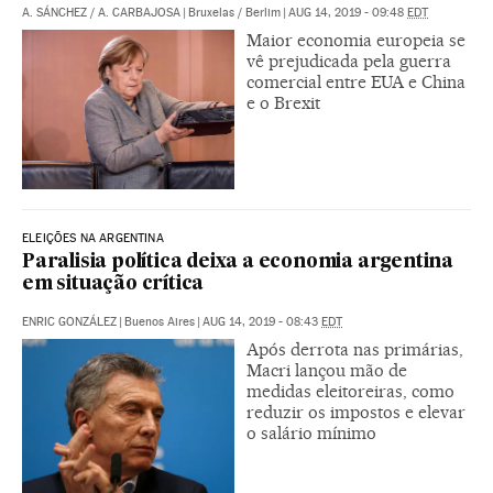
A. SÁNCHEZ
/
A. CARBAJOSA
|
Bruxelas / Berlim
|
AUG 14, 2019 - 09:48
EDT
Maior economia europeia se
vê prejudicada pela guerra
comercial entre EUA e China
e o Brexit
ELEIÇÕES NA ARGENTINA
Paralisia política deixa a economia argentina
em situação crítica
ENRIC GONZÁLEZ
|
Buenos Aires
|
AUG 14, 2019 - 08:43
EDT
Após derrota nas primárias,
Macri lançou mão de
medidas eleitoreiras, como
reduzir os impostos e elevar
o salário mínimo