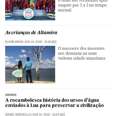
o título aos vermelhos após
empate por 2 a 2 no tempo
normal
As crianças de Altamira
ELIANE BRUM
|
AUG 14, 2019 - 13:18
EDT
O massacre dos inocentes
nos denuncia na mais
violenta cidade amazônica
ANIMAIS
A rocambolesca história dos ursos d’água
enviados à Lua para preservar a civilização
DANIEL MEDIAVILLA
|
AUG 14, 2019 - 11:04
EDT