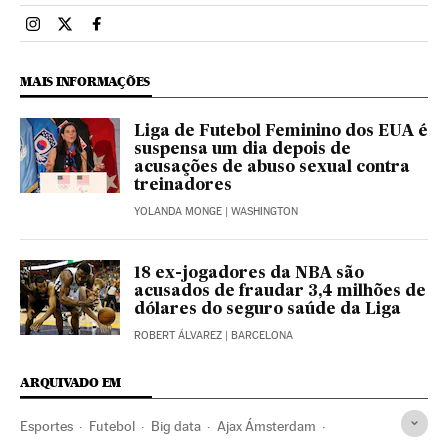
Esportes El País Brasil en Instagram
Esportes El País Brasil en Twitter
Esportes El País Brasil en Facebook
MAIS INFORMAÇÕES
Liga de Futebol Feminino dos EUA é
suspensa um dia depois de
acusações de abuso sexual contra
treinadores
YOLANDA MONGE
| WASHINGTON
18 ex-jogadores da NBA são
acusados ​​de fraudar 3,4 milhões de
dólares do seguro saúde da Liga
ROBERT ÁLVAREZ
| BARCELONA
ARQUIVADO EM
Esportes
Futebol
Big data
Ajax Ámsterdam