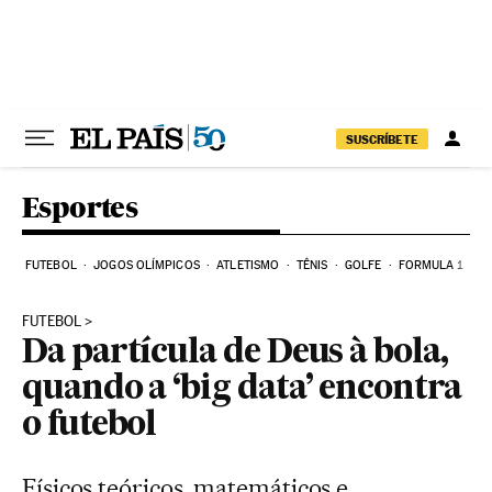
Pular para o conteúdo
SUSCRÍBETE
Esportes
FUTEBOL
JOGOS OLÍMPICOS
ATLETISMO
TÊNIS
GOLFE
FORMULA 1
FUTEBOL
Da partícula de Deus à bola,
quando a ‘big data’ encontra
o futebol
Físicos teóricos, matemáticos e