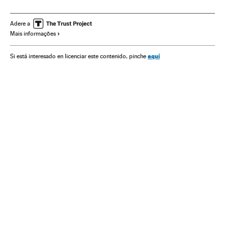
Liverpool FC
Leeds United
FC Barcelona
Víctor Orta
Premier League
Olympique Lyon
Informática
Adere a
Mais informações
Matemática
Tecnologia
André Onana
Boston Red Sox
Roberto Firmino
aquí
Si está interesado en licenciar este contenido, pinche