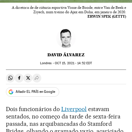
A diretora de de ciência esportiva Vosse de Boode, entre Van de Beek e
Ziyech, num treino do Ajax em Doha, em janeiro de 2020.
ERWIN SPEK (GETTY)
DAVID ÁLVAREZ
Londres -
OCT
15, 2021 - 14:52
EDT
Compartir en Whatsapp
Compartir en Facebook
Compartir en Twitter
Desplegar Redes Sociales
Añadir EL PAÍS en Google
Dois funcionários do
Liverpool
estavam
sentados, no começo da tarde de sexta-feira
passada, nas arquibancadas do Stamford
Bridge, olhando o gramado vazio, acariciado