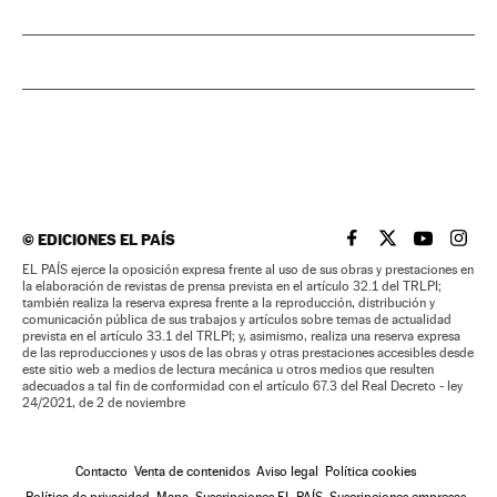
©
EDICIONES EL PAÍS
EL PAÍS BRASIL EN
EL PAÍS BRASI
EL PAÍS B
EL PA
EL PAÍS ejerce la oposición expresa frente al uso de sus obras y prestaciones en
la elaboración de revistas de prensa prevista en el artículo 32.1 del TRLPI;
también realiza la reserva expresa frente a la reproducción, distribución y
comunicación pública de sus trabajos y artículos sobre temas de actualidad
prevista en el artículo 33.1 del TRLPI; y, asimismo, realiza una reserva expresa
de las reproducciones y usos de las obras y otras prestaciones accesibles desde
este sitio web a medios de lectura mecánica u otros medios que resulten
adecuados a tal fin de conformidad con el artículo 67.3 del Real Decreto - ley
24/2021, de 2 de noviembre
Contacto
Venta de contenidos
Aviso legal
Política cookies