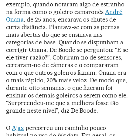
exemplo, quando notaram algo de estranho
na forma como o goleiro camaronês
André
Onana
, de 25 anos, encarava os chutes de
curta distância. Plantava-se com as pernas
mais abertas do que se ensinava nas
categorias de base. Quando se dispunham a
corrigir Onana, De Boode se perguntou: “E se
ele tiver razão?”. Cobriram-no de sensores,
cercaram-no de câmeras e o compararam
com o que outros goleiros faziam: Onana era
o mais rápido, 20% mais veloz. De modo que,
durante oito semanas, o que fizeram foi
ensinar os demais goleiros a serem como ele.
“Surpreendeu-me que a melhora fosse tão
grande neste nível”, diz De Boode.
O
Ajax
percorreu um caminho pouco
habitual no uso do
big data
. Em geral, os