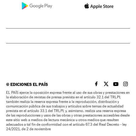
©
EDICIONES EL PAÍS
EL PAÍS BRASIL EN
EL PAÍS BRASI
EL PAÍS B
EL PA
EL PAÍS ejerce la oposición expresa frente al uso de sus obras y prestaciones en
la elaboración de revistas de prensa prevista en el artículo 32.1 del TRLPI;
también realiza la reserva expresa frente a la reproducción, distribución y
comunicación pública de sus trabajos y artículos sobre temas de actualidad
prevista en el artículo 33.1 del TRLPI; y, asimismo, realiza una reserva expresa
de las reproducciones y usos de las obras y otras prestaciones accesibles desde
este sitio web a medios de lectura mecánica u otros medios que resulten
adecuados a tal fin de conformidad con el artículo 67.3 del Real Decreto - ley
24/2021, de 2 de noviembre