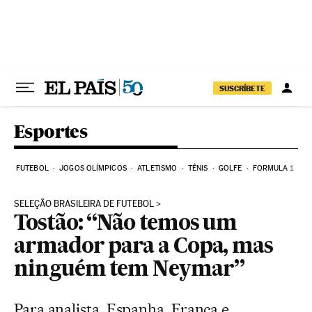
Pular para o conteúdo
SUSCRÍBETE
Esportes
FUTEBOL
JOGOS OLÍMPICOS
ATLETISMO
TÊNIS
GOLFE
FORMULA 1
SELEÇÃO BRASILEIRA DE FUTEBOL
Tostão: “Não temos um
armador para a Copa, mas
ninguém tem Neymar”
Para analista, Espanha, França e