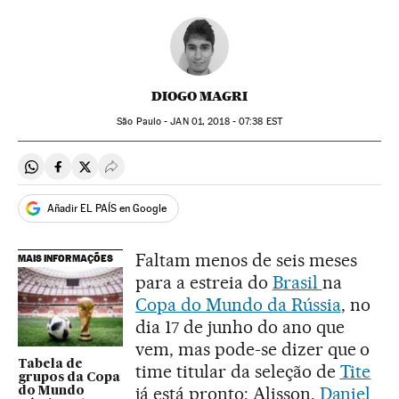
DIOGO MAGRI
São Paulo -
JAN
01, 2018 - 07:38
EST
Compartir en Whatsapp
Compartir en Facebook
Compartir en Twitter
Desplegar Redes Sociales
Añadir EL PAÍS en Google
Faltam menos de seis meses
MAIS INFORMAÇÕES
para a estreia do
Brasil
na
Copa do Mundo da Rússia
, no
dia 17 de junho do ano que
vem, mas pode-se dizer que o
Tabela de
time titular da seleção de
Tite
grupos da Copa
já está pronto: Alisson,
Daniel
do Mundo