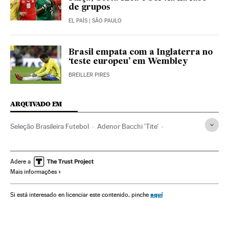
de grupos
EL PAÍS
| SÃO PAULO
Brasil empata com a Inglaterra no
‘teste europeu’ em Wembley
BREILLER PIRES
ARQUIVADO EM
Seleção Brasileira Futebol
Adenor Bacchi 'Tite'
Copa do Mundo 2018
Seleção Brasileira
Seleções esportivas
Copa do Mundo Futebol
Adere a
Mais informações
Copa do mundo
Eliminatórias
Brasil
Futebol
Campeonato mundial
América do Sul
América Latina
aquí
Si está interesado en licenciar este contenido, pinche
Competições
América
Esportes