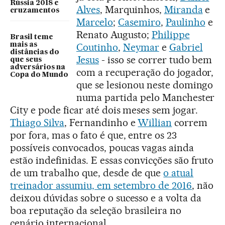
Rússia 2018 e
Alves
, Marquinhos,
Miranda
e
cruzamentos
Marcelo
;
Casemiro
,
Paulinho
e
Renato Augusto;
Philippe
Brasil teme
mais as
Coutinho
,
Neymar
e
Gabriel
distâncias do
Jesus
- isso se correr tudo bem
que seus
adversários na
com a recuperação do jogador,
Copa do Mundo
que se lesionou neste domingo
numa partida pelo Manchester
City e pode ficar até dois meses sem jogar.
Thiago Silva
, Fernandinho e
Willian
correm
por fora, mas o fato é que, entre os 23
possíveis convocados, poucas vagas ainda
estão indefinidas. E essas convicções são fruto
de um trabalho que, desde de que
o atual
treinador assumiu, em setembro de 2016
, não
deixou dúvidas sobre o sucesso e a volta da
boa reputação da seleção brasileira no
cenário internacional.