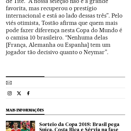
de Tite. “A nossa seleção não é a grande
favorita, mas recuperou o prestígio
internacional e está ao lado dessas três”. Pelo
viés otimista, Tostão afirma que quem mais
pode fazer diferença nesta Copa do Mundo é
o camisa 10 brasileiro. “Nenhuma delas
[França, Alemanha ou Espanha] tem um
jogador tão decisivo quanto o Neymar”.
Esportes El País Brasil en Instagram
Esportes El País Brasil en Twitter
Esportes El País Brasil en Facebook
MAIS INFORMAÇÕES
Sorteio da Copa 2018: Brasil pega
Suíça, Costa Rica e Sérvia na fase