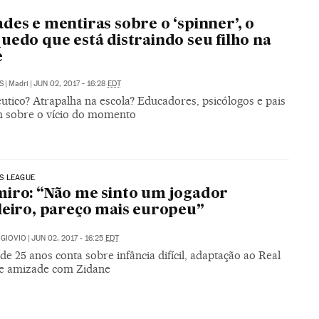
des e mentiras sobre o ‘spinner’, o
uedo que está distraindo seu filho na
e
S
|
Madri
|
JUN 02, 2017 - 16:28
EDT
utico? Atrapalha na escola? Educadores, psicólogos e pais
 sobre o vício do momento
S LEAGUE
iro: “Não me sinto um jogador
leiro, pareço mais europeu”
GIOVIO
|
JUN 02, 2017 - 16:25
EDT
de 25 anos conta sobre infância difícil, adaptação ao Real
e amizade com Zidane