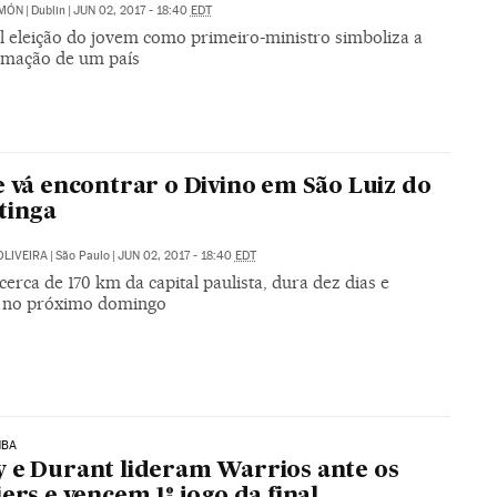
IMÓN
|
Dublin
|
JUN 02, 2017 - 18:40
EDT
l eleição do jovem como primeiro-ministro simboliza a
rmação de um país
e vá encontrar o Divino em São Luiz do
tinga
OLIVEIRA
|
São Paulo
|
JUN 02, 2017 - 18:40
EDT
 cerca de 170 km da capital paulista, dura dez dias e
 no próximo domingo
NBA
 e Durant lideram Warrios ante os
iers e vencem 1º jogo da final