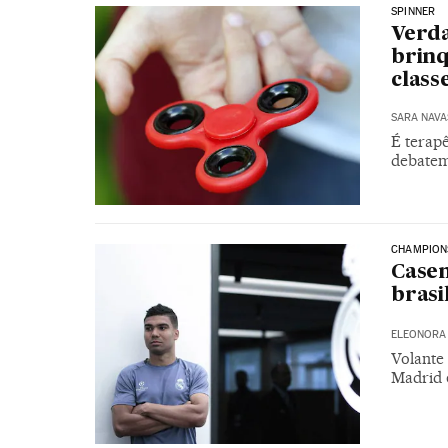
SPINNER
Verda
brinq
class
SARA NAVA
É terapê
debatem
CHAMPION
Casem
brasi
ELEONORA 
Volante 
Madrid 