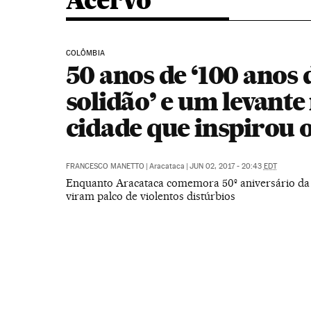
Acervo
COLÔMBIA
50 anos de ‘100 anos 
solidão’ e um levante
cidade que inspirou o
FRANCESCO MANETTO
|
Aracataca
|
JUN 02, 2017 - 20:43
EDT
Enquanto Aracataca comemora 50º aniversário da 
viram palco de violentos distúrbios