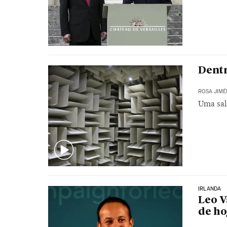
Dentr
ROSA JIMÉ
Uma sal
IRLANDA
Leo V
de ho