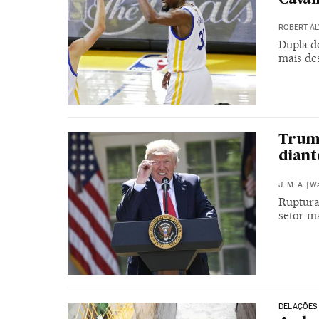
ROBERT ÁL
Dupla d
mais des
Trump
diant
J. M. A.
|
Wa
Ruptura
setor m
DELAÇÕES