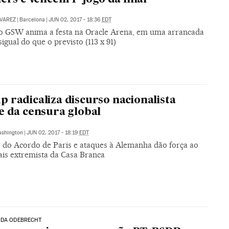
VAREZ
|
Barcelona
|
JUN 02, 2017 - 18:36
EDT
o GSW anima a festa na Oracle Arena, em uma arrancada
igual do que o previsto (113 x 91)
 radicaliza discurso nacionalista
e da censura global
shington
|
JUN 02, 2017 - 18:19
EDT
 do Acordo de Paris e ataques à Alemanha dão força ao
ais extremista da Casa Branca
 DA ODEBRECHT