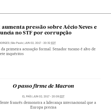
 aumenta pressão sobre Aécio Neves e
uncia no STF por corrupção
BORGES
|
São Paulo
|
JUN 02, 2017 - 20:32
EDT
e da primeira acusação formal. Senador tucano é alvo de
ete inquéritos
O passo firme de Macron
EL PAÍS
|
JUN 02, 2017 - 20:09
EDT
dente francês demonstra a liderança internacional que a
Europa precisa