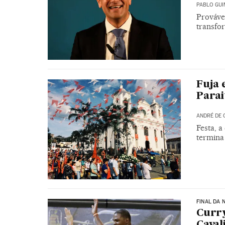
PABLO GU
Prováve
transfo
Fuja 
Parai
ANDRÉ DE 
Festa, a
termina
FINAL DA 
Curry
Caval