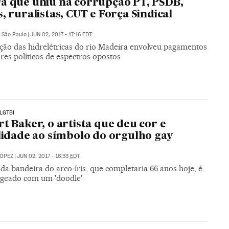
a que uniu na corrupção PT, PSDB,
s, ruralistas, CUT e Força Sindical
|
São Paulo
|
JUN 02, 2017 - 17:16
EDT
ção das hidrelétricas do rio Madeira envolveu pagamentos
res políticos de espectros opostos
LGTBI
rt Baker, o artista que deu cor e
ilidade ao símbolo do orgulho gay
LÓPEZ
|
JUN 02, 2017 - 16:33
EDT
da bandeira do arco-íris, que completaria 66 anos hoje, é
eado com um 'doodle'