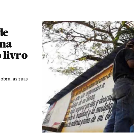
de
 na
 livro
obra, as ruas