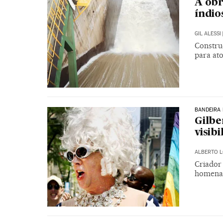
A obr
índio
GIL ALESSI
Constru
para ato
BANDEIRA 
Gilbe
visib
ALBERTO 
Criador 
homenag