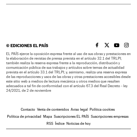
©
EDICIONES EL PAÍS
EL PAÍS BRASIL EN
EL PAÍS BRASI
EL PAÍS B
EL PA
EL PAÍS ejerce la oposición expresa frente al uso de sus obras y prestaciones en
la elaboración de revistas de prensa prevista en el artículo 32.1 del TRLPI;
también realiza la reserva expresa frente a la reproducción, distribución y
comunicación pública de sus trabajos y artículos sobre temas de actualidad
prevista en el artículo 33.1 del TRLPI; y, asimismo, realiza una reserva expresa
de las reproducciones y usos de las obras y otras prestaciones accesibles desde
este sitio web a medios de lectura mecánica u otros medios que resulten
adecuados a tal fin de conformidad con el artículo 67.3 del Real Decreto - ley
24/2021, de 2 de noviembre
Contacto
Venta de contenidos
Aviso legal
Política cookies
Política de privacidad
Mapa
Suscripciones EL PAÍS
Suscripciones empresas
RSS
Índice
Noticias de hoy