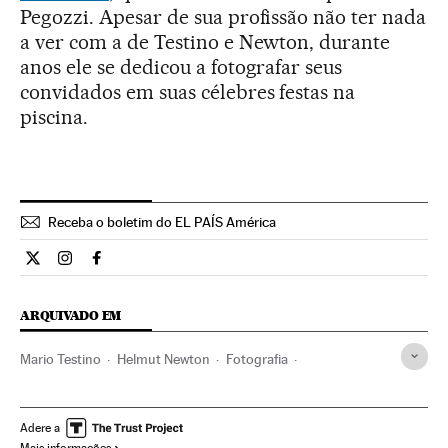
Pegozzi. Apesar de sua profissão não ter nada
a ver com a de Testino e Newton, durante
anos ele se dedicou a fotografar seus
convidados em suas célebres festas na
piscina.
Receba o boletim do EL PAÍS América
Cultura El País Brasil en Twitter
Cultura El País Brasil en Instagram
Cultura El País Brasil en Facebook
ARQUIVADO EM
Mario Testino
Helmut Newton
Fotografia
Artes plásticas
Exposições
Agenda cultural
Agenda
Eventos
Cultura
Arte
Sociedade
Adere a
Mais informações