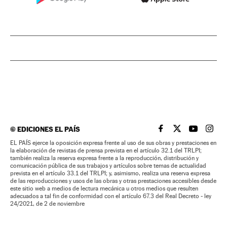
©
EDICIONES EL PAÍS
EL PAÍS BRASIL EN
EL PAÍS BRASI
EL PAÍS B
EL PA
EL PAÍS ejerce la oposición expresa frente al uso de sus obras y prestaciones en
la elaboración de revistas de prensa prevista en el artículo 32.1 del TRLPI;
también realiza la reserva expresa frente a la reproducción, distribución y
comunicación pública de sus trabajos y artículos sobre temas de actualidad
prevista en el artículo 33.1 del TRLPI; y, asimismo, realiza una reserva expresa
de las reproducciones y usos de las obras y otras prestaciones accesibles desde
este sitio web a medios de lectura mecánica u otros medios que resulten
adecuados a tal fin de conformidad con el artículo 67.3 del Real Decreto - ley
24/2021, de 2 de noviembre