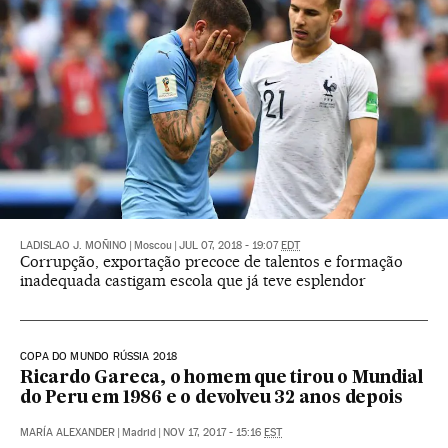
LADISLAO J. MOÑINO
|
Moscou
|
JUL 07, 2018 - 19:07
EDT
Corrupção, exportação precoce de talentos e formação
inadequada castigam escola que já teve esplendor
COPA DO MUNDO RÚSSIA 2018
Ricardo Gareca, o homem que tirou o Mundial
do Peru em 1986 e o devolveu 32 anos depois
MARÍA ALEXANDER
|
Madrid
|
NOV 17, 2017 - 15:16
EST