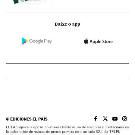
Baixe o app
©
EDICIONES EL PAÍS
EL PAÍS BRASIL EN
EL PAÍS BRASI
EL PAÍS B
EL PA
EL PAÍS ejerce la oposición expresa frente al uso de sus obras y prestaciones en
la elaboración de revistas de prensa prevista en el artículo 32.1 del TRLPI;