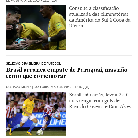
EL PAÍS
|
MAR 29, 2017 - 11:14
EDT
Consulte a classificação
atualizada das eliminatórias
da América do Sul à Copa da
Rússia
SELEÇÃO BRASILEIRA DE FUTEBOL
Brasil arranca empate do Paraguai, mas não
tem o que comemorar
GUSTAVO MONIZ
|
São Paulo
|
MAR 31, 2016 - 17:16
EDT
Brasil saiu atrás, levou 2 a 0
mas reagiu com gols de
Ricardo Oliveira e Dani Alves