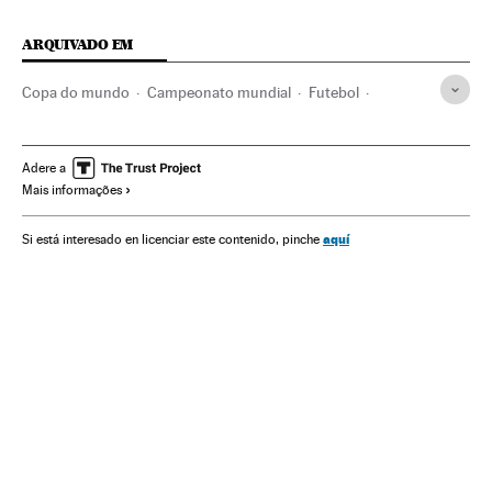
ARQUIVADO EM
Copa do mundo
Campeonato mundial
Futebol
Competições
América do Sul
Esportes
Copa do Mundo 2018
Adere a
Mais informações
Mundial Classificação América do Sul
Seleção peruana futebol
Ricardo Gareca
aquí
Si está interesado en licenciar este contenido, pinche
Fase classificatória
Peru
Copa do Mundo Futebol
Classificação esportiva
Seleções esportivas