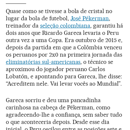
Quase como se tivesse a bola de cristal no
lugar da bola de futebol,
José Pékerman
,
treinador da
seleção colombiana
, garantiu há
dois anos que Ricardo Gareca levaria o Peru
outra vez a uma Copa. Era outubro de 2015 e,
depois da partida em que a Colômbia venceu
os peruanos por 2x0 na primeira jornada das
eliminatórias sul-americanas
, o técnico se
aproximou do jogador peruano Carlos
Lobatón, e apontando para Gareca, lhe disse:
“Acreditem nele. Vai levar vocês ao Mundial”.
Gareca sorriu e deu uma pancadinha
carinhosa na cabeça de Pékerman, como
agradecendo-lhe a confiança, sem saber tudo
o que aconteceria depois. Desde esse dia
inicial, o Peru oscilou entre as posições sete e