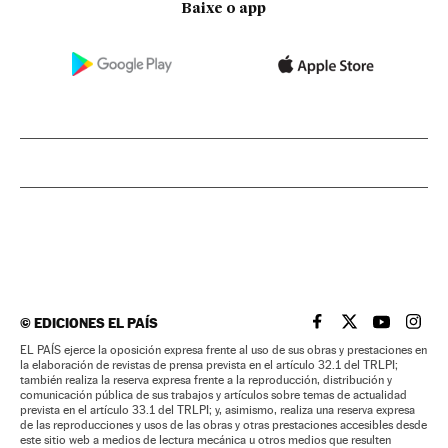
Baixe o app
©
EDICIONES EL PAÍS
EL PAÍS BRASIL EN
EL PAÍS BRASI
EL PAÍS B
EL PA
EL PAÍS ejerce la oposición expresa frente al uso de sus obras y prestaciones en
la elaboración de revistas de prensa prevista en el artículo 32.1 del TRLPI;
también realiza la reserva expresa frente a la reproducción, distribución y
comunicación pública de sus trabajos y artículos sobre temas de actualidad
prevista en el artículo 33.1 del TRLPI; y, asimismo, realiza una reserva expresa
de las reproducciones y usos de las obras y otras prestaciones accesibles desde
este sitio web a medios de lectura mecánica u otros medios que resulten