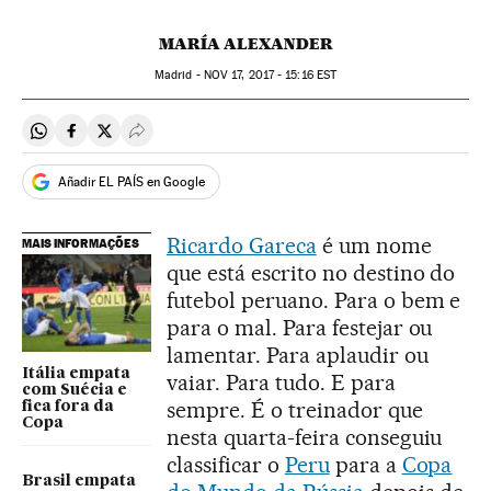
MARÍA ALEXANDER
Madrid -
NOV
17, 2017 - 15:16
EST
Compartir en Whatsapp
Compartir en Facebook
Compartir en Twitter
Desplegar Redes Sociales
Añadir EL PAÍS en Google
Ricardo Gareca
é um nome
MAIS INFORMAÇÕES
que está escrito no destino do
futebol peruano. Para o bem e
para o mal. Para festejar ou
lamentar. Para aplaudir ou
Itália empata
vaiar. Para tudo. E para
com Suécia e
sempre. É o treinador que
fica fora da
Copa
nesta quarta-feira conseguiu
classificar o
Peru
para a
Copa
Brasil empata