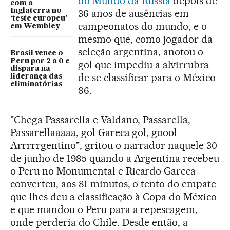
do Mundo da Rússia
depois de
com a
Inglaterra no
36 anos de ausências em
‘teste europeu’
campeonatos do mundo, e o
em Wembley
mesmo que, como jogador da
seleção argentina, anotou o
Brasil vence o
Peru por 2 a 0 e
gol que impediu a alvirrubra
dispara na
de se classificar para o México
liderança das
eliminatórias
86.
"Chega Passarella e Valdano, Passarella,
Passarellaaaaa, gol Gareca gol, goool
Arrrrrgentino", gritou o narrador naquele 30
de junho de 1985 quando a Argentina recebeu
o Peru no Monumental e Ricardo Gareca
converteu, aos 81 minutos, o tento do empate
que lhes deu a classificação à Copa do México
e que mandou o Peru para a repescagem,
onde perderia do Chile. Desde então, a