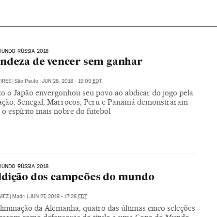
UNDO RÚSSIA 2018
ndeza de vencer sem ganhar
PIRES
|
São Paulo
|
JUN 28, 2018 - 19:09
EDT
o o Japão envergonhou seu povo ao abdicar do jogo pela
icação, Senegal, Marrocos, Peru e Panamá demonstraram
o espírito mais nobre do futebol
UNDO RÚSSIA 2018
ldição dos campeões do mundo
MEZ
|
Madri
|
JUN 27, 2018 - 17:28
EDT
liminação da Alemanha, quatro das últimas cinco seleções