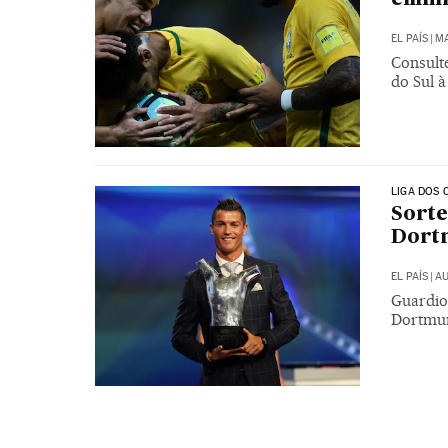
EL PAÍS
|
MA
Consulte
do Sul 
LIGA DOS 
Sorte
Dort
EL PAÍS
|
AU
Guardio
Dortmun