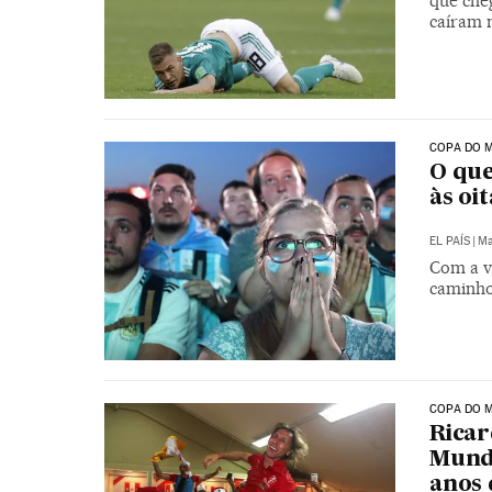
que che
caíram 
COPA DO M
O que
às oi
EL PAÍS
|
Ma
Com a vi
caminho 
COPA DO M
Ricar
Mundi
anos 