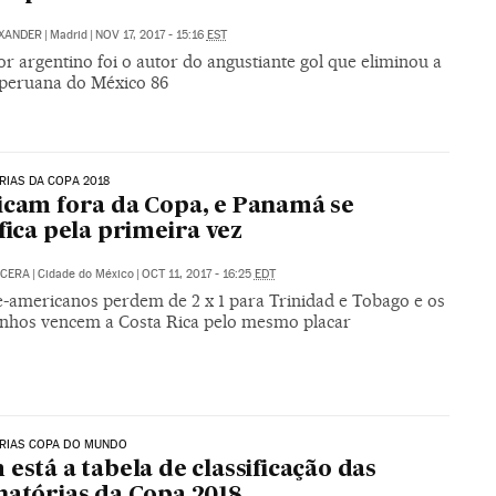
XANDER
|
Madrid
|
NOV 17, 2017 - 15:16
EST
r argentino foi o autor do angustiante gol que eliminou a
 peruana do México 86
RIAS DA COPA 2018
icam fora da Copa, e Panamá se
ifica pela primeira vez
NCERA
|
Cidade do México
|
OCT 11, 2017 - 16:25
EDT
e-americanos perdem de 2 x 1 para Trinidad e Tobago e os
hos vencem a Costa Rica pelo mesmo placar
ÓRIAS COPA DO MUNDO
 está a tabela de classificação das
natórias da Copa 2018