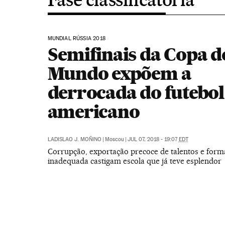
MUNDIAL RÚSSIA 2018
Semifinais da Copa d
Mundo expõem a
derrocada do futebol 
americano
LADISLAO J. MOÑINO
|
Moscou
|
JUL 07, 2018 - 19:07
EDT
Corrupção, exportação precoce de talentos e for
inadequada castigam escola que já teve esplendor