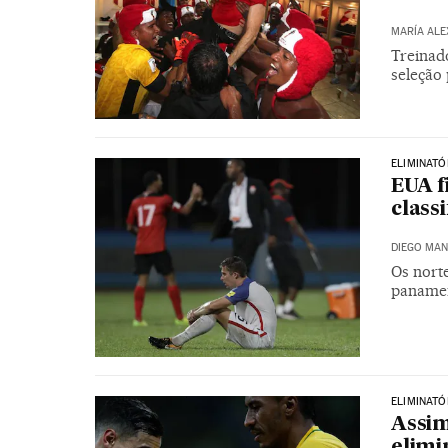
MARÍA ALE
Treinado
seleção
ELIMINATÓ
EUA f
class
DIEGO MA
Os nort
panamen
ELIMINAT
Assim
elimi