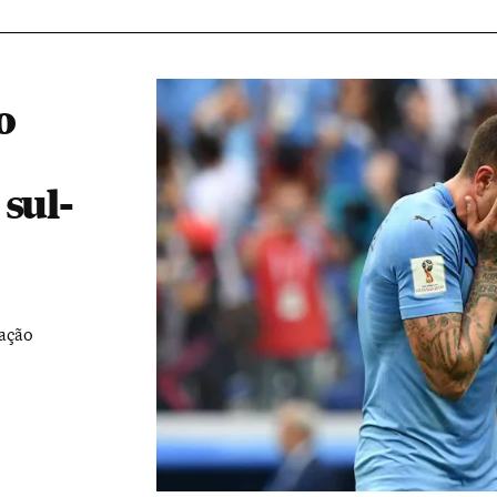
o
sul-
mação