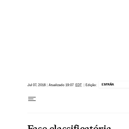
Pular para o conteúdo
ESPAÑA
Jul 07, 2018
|
Atualizado 19:07
EDT
|
Edição:
Fase classificatória