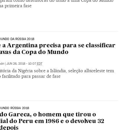
garam como defensoras do título a uma Copa do Mundo
na primeira fase
UNDO DA RÚSSIA 2018
 a Argentina precisa para se classificar
tavas da Copa do Mundo
dri
|
JUN 26, 2018 - 10:07
EDT
tória da Nigéria sobre a Islândia, seleção albiceleste tem
facilitado para passar de fase
UNDO RÚSSIA 2018
do Gareca, o homem que tirou o
al do Peru em 1986 e o devolveu 32
depois