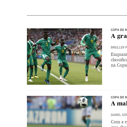
COPA DO M
A gra
BREILLER 
Enquant
classif
na Copa 
COPA DO M
A ma
DANIEL GÓ
Com a e