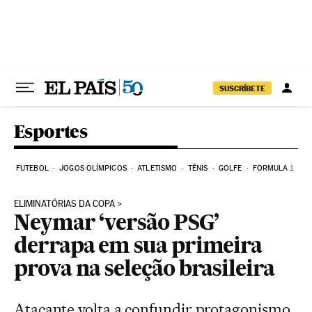
Pular para o conteúdo
SUSCRÍBETE
Esportes
FUTEBOL
JOGOS OLÍMPICOS
ATLETISMO
TÊNIS
GOLFE
FORMULA 1
ELIMINATÓRIAS DA COPA
Neymar ‘versão PSG’
derrapa em sua primeira
prova na seleção brasileira
Atacante volta a confundir protagonismo