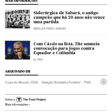
MAIS INFORMAÇÕES
Siderúrgica de Sabará, o antigo
campeão que há 20 anos não vence
uma partida
BREILLER PIRES
| SABARÁ
Com Cássio na lista, Tite anuncia
convocação para jogos contra
Equador e Colômbia
EL PAÍS
ARQUIVADO EM
Copa do Mundo 2018
Seleção Brasileira Futebol
PSG
Neymar
Seleção Brasileira
Copa do Mundo Futebol
Seleções esportivas
Eliminatórias
Copa do mundo
Adere a
Mais informações
Campeonato mundial
Futebol
Brasil
Times esportes