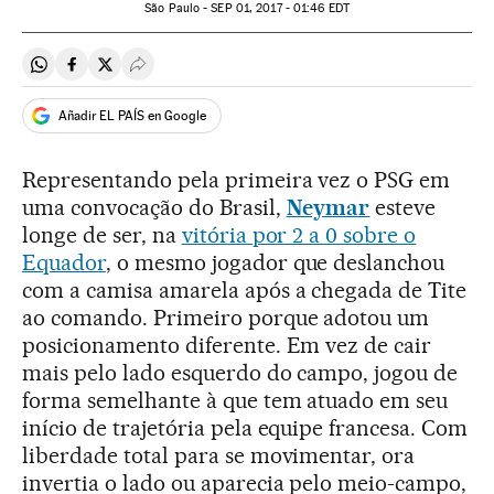
São Paulo -
SEP
01, 2017 - 01:46
EDT
Compartir en Whatsapp
Compartir en Facebook
Compartir en Twitter
Desplegar Redes Sociales
Añadir EL PAÍS en Google
Representando pela primeira vez o PSG em
uma convocação do Brasil,
Neymar
esteve
longe de ser, na
vitória por 2 a 0 sobre o
Equador
, o mesmo jogador que deslanchou
com a camisa amarela após a chegada de Tite
ao comando. Primeiro porque adotou um
posicionamento diferente. Em vez de cair
mais pelo lado esquerdo do campo, jogou de
forma semelhante à que tem atuado em seu
início de trajetória pela equipe francesa. Com
liberdade total para se movimentar, ora
invertia o lado ou aparecia pelo meio-campo,