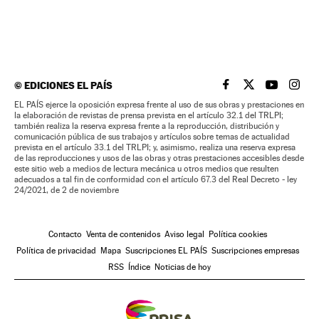
©
EDICIONES EL PAÍS
EL PAÍS BRASIL EN
EL PAÍS BRASI
EL PAÍS B
EL PA
EL PAÍS ejerce la oposición expresa frente al uso de sus obras y prestaciones en
la elaboración de revistas de prensa prevista en el artículo 32.1 del TRLPI;
también realiza la reserva expresa frente a la reproducción, distribución y
comunicación pública de sus trabajos y artículos sobre temas de actualidad
prevista en el artículo 33.1 del TRLPI; y, asimismo, realiza una reserva expresa
de las reproducciones y usos de las obras y otras prestaciones accesibles desde
este sitio web a medios de lectura mecánica u otros medios que resulten
adecuados a tal fin de conformidad con el artículo 67.3 del Real Decreto - ley
24/2021, de 2 de noviembre
Contacto
Venta de contenidos
Aviso legal
Política cookies
Política de privacidad
Mapa
Suscripciones EL PAÍS
Suscripciones empresas
RSS
Índice
Noticias de hoy