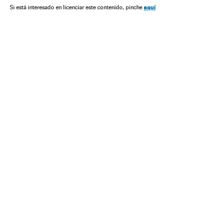
Competições
América do Sul
América Latina
aquí
Si está interesado en licenciar este contenido, pinche
Esportes
América