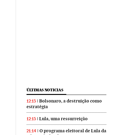
ÚLTIMAS NOTICIAS
Bolsonaro, a destruição como
12:15
estratégia
Lula, uma ressurreição
12:15
O programa eleitoral de Lula da
21:14