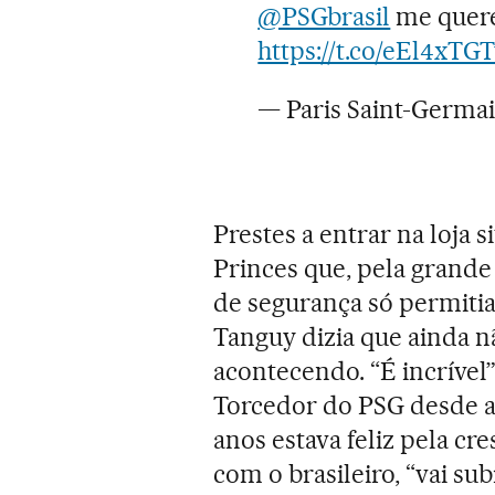
@PSGbrasil
me quere
https://t.co/eEl4xT
— Paris Saint-Germa
Prestes a entrar na loja 
Princes que, pela grande
de segurança só permiti
Tanguy dizia que ainda n
acontecendo. “É incrível”
Torcedor do PSG desde a 
anos estava feliz pela cr
com o brasileiro, “vai su