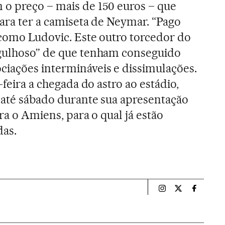
 o preço – mais de 150 euros – que
para ter a camiseta de Neymar. “Pago
 como Ludovic. Este outro torcedor do
rgulhoso” de que tenham conseguido
iações intermináveis e dissimulações.
-feira a chegada do astro ao estádio,
 até sábado durante sua apresentação
tra o Amiens, para o qual já estão
das.
Esportes El País B
Esportes El Pa
Esportes