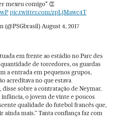
r mexeu comigo" 👏
GTwP
pic.twitter.com/zpLjMawc4T
in (@PSGbrasil)
August 4, 2017
situada em frente ao estádio no Parc des
 quantidade de torcedores, os guardas
am a entrada em pequenos grupos,
ão acreditava no que estava
, disse sobre a contratação de Neymar.
infância, o jovem de vinte e poucos
escente qualidade do futebol francês que,
bir ainda mais.” Tanta confiança faz com