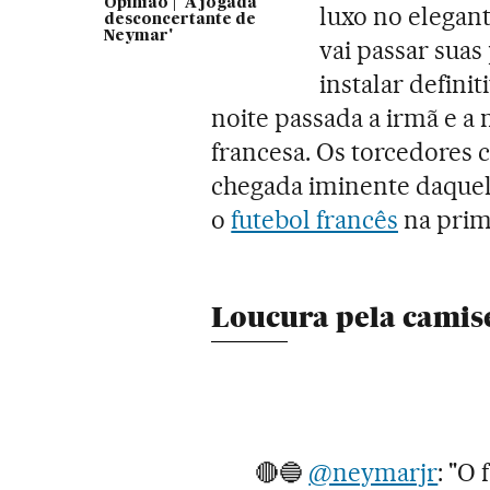
Opinião | 'A jogada
luxo no elegante
desconcertante de
Neymar'
vai passar suas
instalar defini
noite passada a irmã e a
francesa. Os torcedores
chegada iminente daquel
o
futebol francês
na prim
Loucura pela camis
🔴🔵
@neymarjr
: "O