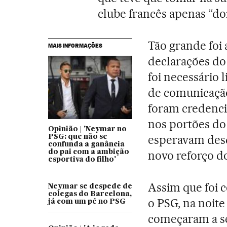
clube francês apenas “doi
Tão grande foi
MAIS INFORMAÇÕES
declarações do
foi necessário 
de comunicação
foram credenci
nos portões do
Opinião | 'Neymar no
esperavam desd
PSG: que não se
confunda a ganância
do pai com a ambição
novo reforço do
esportiva do filho'
Assim que foi 
Neymar se despede de
colegas do Barcelona,
o PSG, na noite
já com um pé no PSG
começaram a se