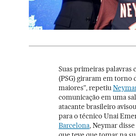
Suas primeiras palavras
(PSG) giraram em torno d
maiores”, repetiu
Neyma
comunicação em uma sala
atacante brasileiro aviso
para o técnico Unai Emer
Barcelona
, Neymar disse 
que teve que tomar na s