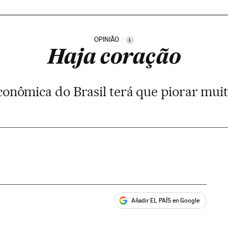
OPINIÃO
i
Haja coração
 econômica do Brasil terá que piorar mui
Añadir EL PAÍS en Google
ales