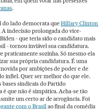
ntasia, em quem votar nas presentes
canas
.
l do lado democrata que
Hillary Clinton
. A indecisão prolongada do vice-
Biden - que teria sido o candidato mais
il - tornou inviável sua candidatura.
re praticamente sozinha. Só mesmo ela
izar sua própria candidatura. É uma
, movida por ambições de poder e de
 infiel. Quer ser melhor do que ele.
 bases sindicais do Partido
é que não é simpática. Acha-se tão
nsmite um certo ar de arrogância. Foi
ogante com o Brasil
ao final da comédia