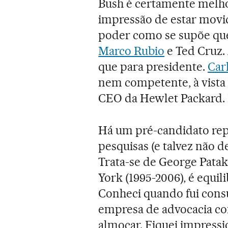
Bush é certamente melho
impressão de estar mov
poder como se supõe que
Marco Rubio
e Ted Cruz.
que para presidente.
Car
nem competente, à vista
CEO da Hewlet Packard. 
Há um pré-candidato rep
pesquisas (e talvez não d
Trata-se de George Pata
York (1995-2006), é equil
Conheci quando fui consu
empresa de advocacia com
almoçar. Fiquei impress