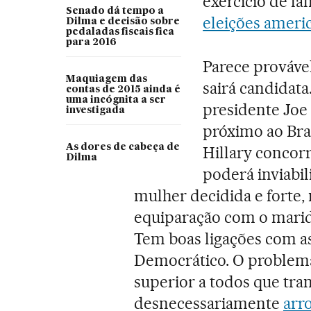
exercício de fa
Senado dá tempo a
eleições ameri
Dilma e decisão sobre
pedaladas fiscais fica
para 2016
Parece prováve
Maquiagem das
sairá candidata
contas de 2015 ainda é
uma incógnita a ser
presidente Joe 
investigada
próximo ao Bras
As dores de cabeça de
Hillary concor
Dilma
poderá inviabil
mulher decidida e forte
equiparação com o marido
Tem boas ligações com as
Democrático. O problema 
superior a todos que tra
desnecessariamente
arr