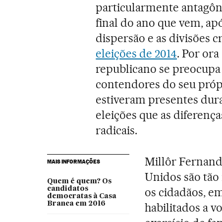
particularmente antagôni
final do ano que vem, apó
dispersão e as divisões
eleições de 2014
. Por or
republicano se preocupa 
contendores do seu própr
estiveram presentes dura
eleições que as diferença
radicais.
Millôr Fernande
MAIS INFORMAÇÕES
Unidos são tão
Quem é quem? Os
candidatos
os cidadãos, em
democratas à Casa
Branca em 2016
habilitados a v