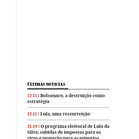
ÚLTIMAS NOTICIAS
Bolsonaro, a destruição como
12:15
estratégia
Lula, uma ressurreição
12:15
O programa eleitoral de Lula da
21:14
Silva: subidas de impostos para os
ricos e proteção para as minorias