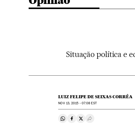
Opinião
Situação política e
LUIZ FELIPE DE SEIXAS CORRÊA
NOV
13, 2015 - 07:08
EST
Compartir en Whatsapp
Compartir en Facebook
Compartir en Twitter
Desplegar Redes Soci