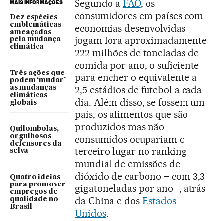
Segundo a
FAO
, os
MAIS INFORMAÇÕES
consumidores em países com
Dez espécies
emblemáticas
economias desenvolvidas
ameaçadas
jogam fora aproximadamente
pela mudança
climática
222 milhões de toneladas de
comida por ano, o suficiente
Três ações que
para encher o equivalente a
podem ‘mudar’
2,5 estádios de futebol a cada
as mudanças
climáticas
dia. Além disso, se fossem um
globais
país, os alimentos que são
produzidos mas não
Quilombolas,
orgulhosos
consumidos ocupariam o
defensores da
terceiro lugar no ranking
selva
mundial de emissões de
dióxido de carbono – com 3,3
Quatro ideias
para promover
gigatoneladas por ano -, atrás
empregos de
da China e dos
Estados
qualidade no
Brasil
Unidos
.