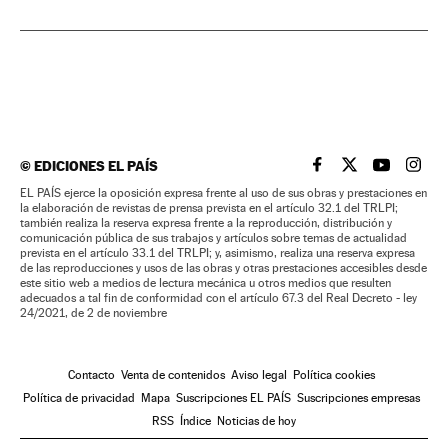
©
EDICIONES EL PAÍS
EL PAÍS BRASIL EN
EL PAÍS BRASI
EL PAÍS B
EL PA
EL PAÍS ejerce la oposición expresa frente al uso de sus obras y prestaciones en
la elaboración de revistas de prensa prevista en el artículo 32.1 del TRLPI;
también realiza la reserva expresa frente a la reproducción, distribución y
comunicación pública de sus trabajos y artículos sobre temas de actualidad
prevista en el artículo 33.1 del TRLPI; y, asimismo, realiza una reserva expresa
de las reproducciones y usos de las obras y otras prestaciones accesibles desde
este sitio web a medios de lectura mecánica u otros medios que resulten
adecuados a tal fin de conformidad con el artículo 67.3 del Real Decreto - ley
24/2021, de 2 de noviembre
Contacto
Venta de contenidos
Aviso legal
Política cookies
Política de privacidad
Mapa
Suscripciones EL PAÍS
Suscripciones empresas
RSS
Índice
Noticias de hoy