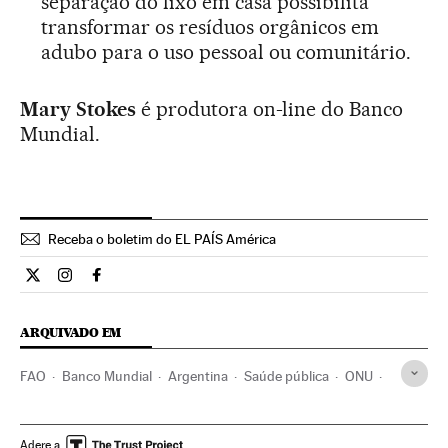
separação do lixo em casa possibilita
transformar os resíduos orgânicos em
adubo para o uso pessoal ou comunitário.
Mary Stokes
é produtora on-line do Banco
Mundial.
Receba o boletim do EL PAÍS América
Internacional El País Brasil en Twitter
Internacional El País Brasil en Instagram
Internacional El País Brasil en Facebook
ARQUIVADO EM
FAO
Banco Mundial
Argentina
Saúde pública
ONU
Política sanitária
Organizações internacionais
América do Sul
América Latina
Consumo
Adere a