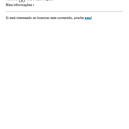
Mais informações
Alimentação
Relações exteriores
Previdência
América
Indústria
Saúde
Meio ambiente
aquí
Si está interesado en licenciar este contenido, pinche