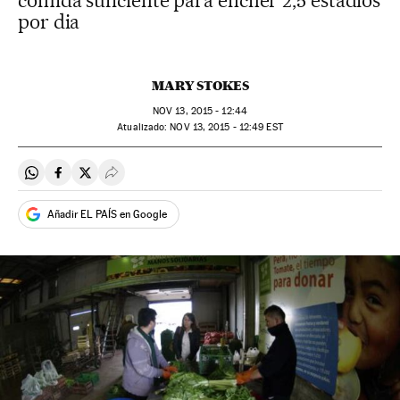
comida suficiente para encher 2,5 estádios
por dia
MARY STOKES
NOV
13, 2015 - 12:44
atualizado:
NOV
13, 2015 - 12:49
EST
Compartir en Whatsapp
Compartir en Facebook
Compartir en Twitter
Desplegar Redes Sociales
Añadir EL PAÍS en Google