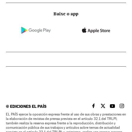
Baixe o app
©
EDICIONES EL PAÍS
EL PAÍS BRASIL EN
EL PAÍS BRASI
EL PAÍS B
EL PA
EL PAÍS ejerce la oposición expresa frente al uso de sus obras y prestaciones en
la elaboración de revistas de prensa prevista en el artículo 32.1 del TRLPI;
también realiza la reserva expresa frente a la reproducción, distribución y
comunicación pública de sus trabajos y artículos sobre temas de actualidad