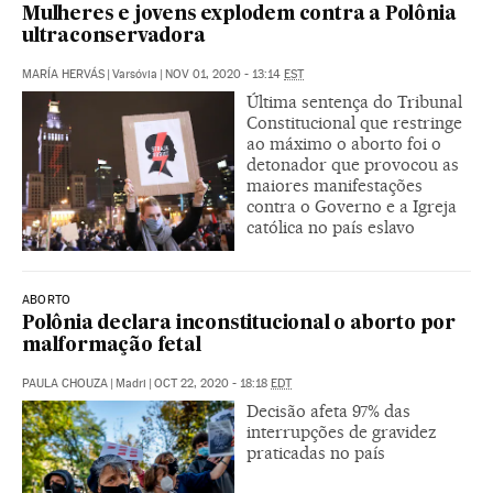
Mulheres e jovens explodem contra a Polônia
ultraconservadora
MARÍA HERVÁS
|
Varsóvia
|
NOV 01, 2020 - 13:14
EST
Última sentença do Tribunal
Constitucional que restringe
ao máximo o aborto foi o
detonador que provocou as
maiores manifestações
contra o Governo e a Igreja
católica no país eslavo
ABORTO
Polônia declara inconstitucional o aborto por
malformação fetal
PAULA CHOUZA
|
Madri
|
OCT 22, 2020 - 18:18
EDT
Decisão afeta 97% das
interrupções de gravidez
praticadas no país