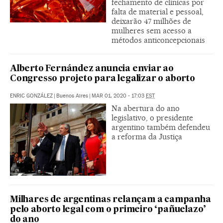
fechamento de clínicas por
falta de material e pessoal,
deixarão 47 milhões de
mulheres sem acesso a
métodos anticoncepcionais
Alberto Fernández anuncia enviar ao
Congresso projeto para legalizar o aborto
ENRIC GONZÁLEZ
|
Buenos Aires
|
MAR 01, 2020 - 17:03
EST
Na abertura do ano
legislativo, o presidente
argentino também defendeu
a reforma da Justiça
Milhares de argentinas relançam a campanha
pelo aborto legal com o primeiro ‘pañuelazo’
do ano