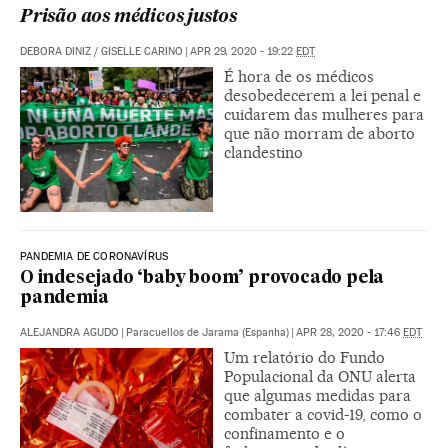
Prisão aos médicos justos
DEBORA DINIZ
/
GISELLE CARINO
|
APR 29, 2020 - 19:22
EDT
É hora de os médicos
desobedecerem a lei penal e
cuidarem das mulheres para
que não morram de aborto
clandestino
PANDEMIA DE CORONAVÍRUS
O indesejado ‘baby boom’ provocado pela
pandemia
ALEJANDRA AGUDO
|
Paracuellos de Jarama (Espanha)
|
APR 28, 2020 - 17:46
EDT
Um relatório do Fundo
Populacional da ONU alerta
que algumas medidas para
combater a covid-19, como o
confinamento e o