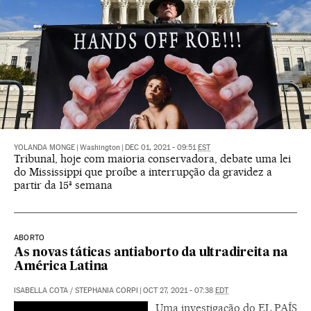
YOLANDA MONGE
|
Washington
|
DEC 01, 2021 - 09:51
EST
Tribunal, hoje com maioria conservadora, debate uma lei
do Mississippi que proíbe a interrupção da gravidez a
partir da 15ª semana
ABORTO
As novas táticas antiaborto da ultradireita na
América Latina
ISABELLA COTA
/
STEPHANIA CORPI
|
OCT 27, 2021 - 07:38
EDT
Uma investigação do EL PAÍS