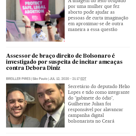
A imagem do leito ocupado
por uma mulher que fez
aborto pode ajudar as
pessoas de curta imaginação
em aproximar-se de outra
maneira a essa questão
Assessor de braço direito de Bolsonaro é
investigado por suspeita de incitar ameaças
contra Debora Diniz
BREILLER PIRES
|
São Paulo
|
JUL 12, 2020 - 21:17
EDT
Secretário do deputado Helio
Lopes e tido como integrante
do “gabinete do ódio”,
Guilherme Julian foi
responsável por alavancar
campanha digital
bolsonarista no Ceará