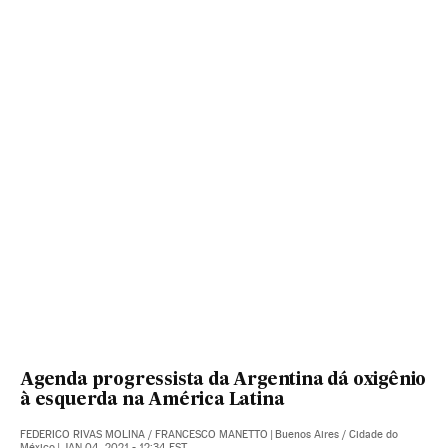
Agenda progressista da Argentina dá oxigênio
à esquerda na América Latina
FEDERICO RIVAS MOLINA
/
FRANCESCO MANETTO
|
Buenos Aires / Cidade do
México
|
JAN 04, 2021 - 12:34
EST