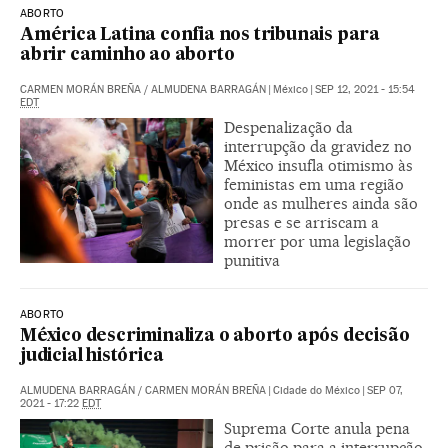
ABORTO
América Latina confia nos tribunais para
abrir caminho ao aborto
CARMEN MORÁN BREÑA
/
ALMUDENA BARRAGÁN
|
México
|
SEP 12, 2021 - 15:54
EDT
Despenalização da
interrupção da gravidez no
México insufla otimismo às
feministas em uma região
onde as mulheres ainda são
presas e se arriscam a
morrer por uma legislação
punitiva
ABORTO
México descriminaliza o aborto após decisão
judicial histórica
ALMUDENA BARRAGÁN
/
CARMEN MORÁN BREÑA
|
Cidade do México
|
SEP 07,
2021 - 17:22
EDT
Suprema Corte anula pena
de prisão para a interrupção