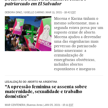
patriarcado em El Salvador
DEBORA DINIZ
/
GISELLE CARINO
|
MAR 11, 2021 - 18:42
EST
Morena e Karina tinham o
mesmo sobrenome, mas a
segunda estava presa por um
suposto crime de aborto.
Morena ajudou a desvendar
uma das engenharias mais
perversas do patriarcado
latino-americano: a
criminalização de
emergências obstétricas,
incluídos abortos
espontâneos e inseguros
LEGALIZAÇÃO DO ABORTO NA ARGENTINA
“A opressão feminina se assenta sobre
maternidade, sexualidade e trabalho
doméstico”
MAR CENTENERA
|
Buenos Aires
|
JAN 05, 2021 - 15:11
EST