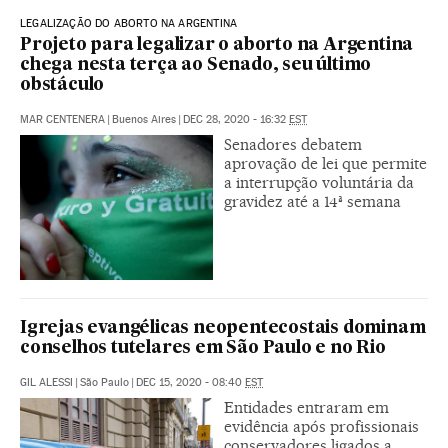
LEGALIZAÇÃO DO ABORTO NA ARGENTINA
Projeto para legalizar o aborto na Argentina
chega nesta terça ao Senado, seu último
obstáculo
MAR CENTENERA
|
Buenos Aires
|
DEC 28, 2020 - 16:32
EST
Senadores debatem
aprovação de lei que permite
a interrupção voluntária da
gravidez até a 14ª semana
Igrejas evangélicas neopentecostais dominam
conselhos tutelares em São Paulo e no Rio
GIL ALESSI
|
São Paulo
|
DEC 15, 2020 - 08:40
EST
Entidades entraram em
evidência após profissionais
conservadores ligados a