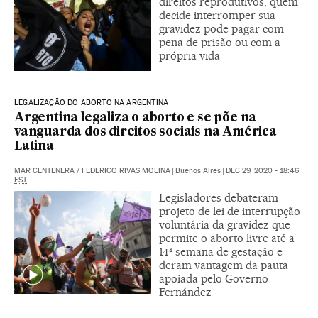
direitos reprodutivos, quem
decide interromper sua
gravidez pode pagar com
pena de prisão ou com a
própria vida
LEGALIZAÇÃO DO ABORTO NA ARGENTINA
Argentina legaliza o aborto e se põe na
vanguarda dos direitos sociais na América
Latina
MAR CENTENERA
/
FEDERICO RIVAS MOLINA
|
Buenos Aires
|
DEC 29, 2020 - 18:46
EST
Legisladores debateram
projeto de lei de interrupção
voluntária da gravidez que
permite o aborto livre até a
14ª semana de gestação e
deram vantagem da pauta
apoiada pelo Governo
Fernández