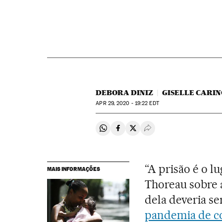
DEBORA DINIZ
GISELLE CARI
APR
29, 2020 - 19:22
EDT
Compartir en Whatsapp
Compartir en Facebook
Compartir en Twitter
Desplegar Redes Soci
“A prisão é o 
MAIS INFORMAÇÕES
Thoreau sobre a
dela deveria se
pandemia de c