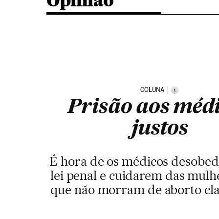
Opinião
COLUNA
i
Prisão aos méd
justos
É hora de os médicos desobe
lei penal e cuidarem das mulh
que não morram de aborto cl