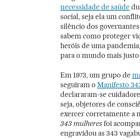
necessidade de saúde
dur
social, seja ela um confl
silêncio dos governantes
sabem como proteger vid
heróis de uma pandemia,
para o mundo mais justo
Em 1973, um grupo de
ma
seguiram o
Manifesto 34
declararam-se cuidadore
seja, objetores de consci
exercer corretamente a 
343 mulheres
foi acompa
engravidou as 343 vagab