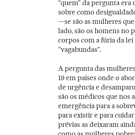
“quem” da pergunta era 
sobre como desigualdade
—se são as mulheres que 
lado, são os homens no 
corpos com a fúria da lei
“vagabundas”.
A pergunta das mulheres
19 em países onde o abor
de urgência e desampar
são os médicos que nos
emergência para a sobr
para existir e para cuida
prévias as deixaram aind
como as mulheres pobres