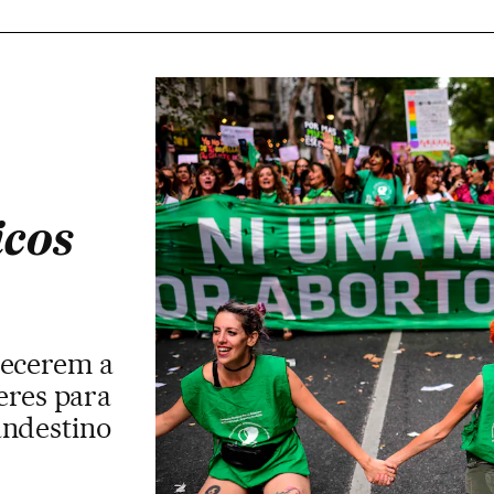
icos
decerem a
eres para
andestino