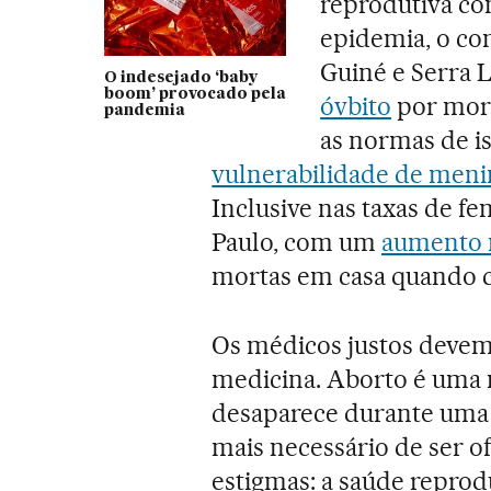
reprodutiva co
epidemia, o con
Guiné e Serra 
O indesejado ‘baby
boom’ provocado pela
óvbito
por mort
pandemia
as normas de i
vulnerabilidade de meni
Inclusive nas taxas de fe
Paulo, com um
aumento 
mortas em casa quando 
Os médicos justos devem 
medicina. Aborto é uma 
desaparece durante um
mais necessário de ser o
estigmas: a saúde repr