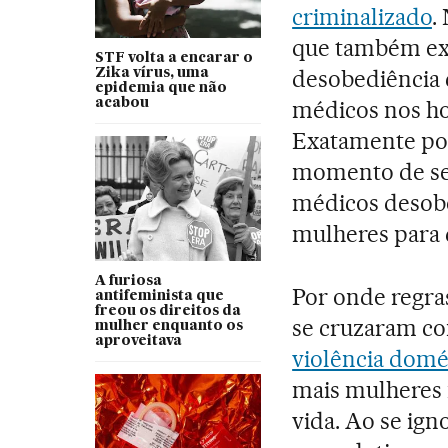
criminalizado
.
que também ex
STF volta a encarar o
desobediência 
Zika vírus, uma
epidemia que não
acabou
médicos nos ho
Exatamente por
momento de ser
médicos desobe
mulheres para 
A furiosa
Por onde regra
antifeminista que
freou os direitos da
se cruzaram co
mulher enquanto os
aproveitava
violência domé
mais mulheres 
vida. Ao se ign