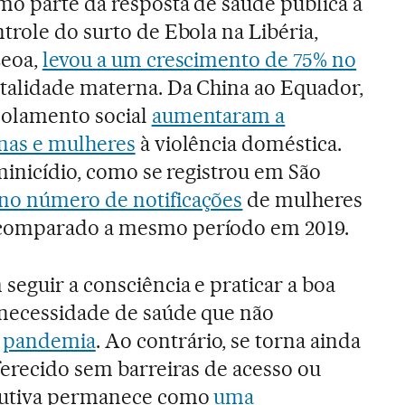
mo parte da resposta de saúde pública à
trole do surto de Ebola na Libéria,
Leoa,
levou a um crescimento de 75% no
alidade materna. Da China ao Equador,
solamento social
aumentaram a
nas e mulheres
à violência doméstica.
minicídio, como se registrou em São
no número de notificações
de mulheres
comparado a mesmo período em 2019.
seguir a consciência e praticar a boa
necessidade de saúde que não
a
pandemia
. Ao contrário, se torna ainda
ferecido sem barreiras de acesso ou
odutiva permanece como
uma