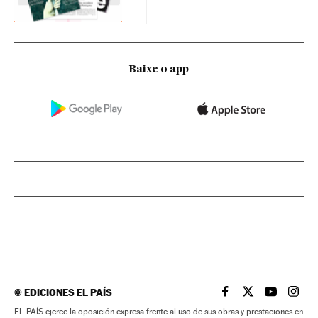
Baixe o app
©
EDICIONES EL PAÍS
EL PAÍS BRASIL EN
EL PAÍS BRASI
EL PAÍS B
EL PA
EL PAÍS ejerce la oposición expresa frente al uso de sus obras y prestaciones en