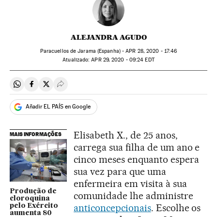
ALEJANDRA AGUDO
Paracuellos de Jarama (Espanha) -
APR
28, 2020 - 17:46
atualizado:
APR
29, 2020 - 09:24
EDT
Compartir en Whatsapp
Compartir en Facebook
Compartir en Twitter
Desplegar Redes Sociales
Añadir EL PAÍS en Google
Elisabeth X., de 25 anos,
MAIS INFORMAÇÕES
carrega sua filha de um ano e
cinco meses enquanto espera
sua vez para que uma
enfermeira em visita à sua
Produção de
comunidade lhe administre
cloroquina
anticoncepcionais
. Escolhe os
pelo Exército
aumenta 80