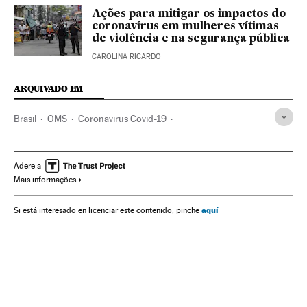
Ações para mitigar os impactos do
coronavírus em mulheres vítimas
de violência e na segurança pública
CAROLINA RICARDO
ARQUIVADO EM
Brasil
OMS
Coronavirus Covid-19
Coronavirus de Wuhan
Pandemia
Coronavirus
Doenças infecciosas
Doenças respiratórias
Adere a
Mais informações
Ministério Saúde
Aborto
Aborto ilegal
Mulheres
Gravidez
Gravidezes não desejadas
aquí
Si está interesado en licenciar este contenido, pinche