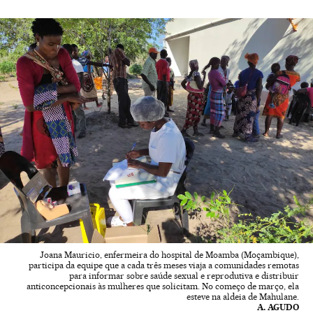
Joana Mauricio, enfermeira do hospital de Moamba (Moçambique),
participa da equipe que a cada três meses viaja a comunidades remotas
para informar sobre saúde sexual e reprodutiva e distribuir
anticoncepcionais às mulheres que solicitam. No começo de março, ela
esteve na aldeia de Mahulane.
A. AGUDO