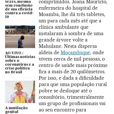
comprimidos. Joana Mauricio,
vezes, mesmo
sem conclusão
enfermeira do hospital de
de sua eficácia
Moamba, lhe dá três tabletes,
contra a covid-
19
um para cada mês até que a
clínica ambulante que
instalaram à sombra de uma
grande árvore volte a
Mahulane. Nesta dispersa
aldeia de
Moçambique
, onde
AO VIVO |
Últimas notícias
vivem cerca de mil pessoas, o
sobre o
centro de saúde mais próximo
coronavírus e a
crise política
fica a mais de 20 quilômetros.
no Brasil
Por isso, e dada a dificuldade
para que uma população rural
pobre se desloque até o
consultório, trimestralmente
um grupo de profissionais vai
A mutilação
ao seu encontro para
genital