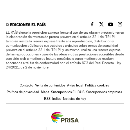
©
EDICIONES EL PAÍS
EL PAÍS BRASIL EN
EL PAÍS BRASI
EL PAÍS B
EL PA
EL PAÍS ejerce la oposición expresa frente al uso de sus obras y prestaciones en
la elaboración de revistas de prensa prevista en el artículo 32.1 del TRLPI;
también realiza la reserva expresa frente a la reproducción, distribución y
comunicación pública de sus trabajos y artículos sobre temas de actualidad
prevista en el artículo 33.1 del TRLPI; y, asimismo, realiza una reserva expresa
de las reproducciones y usos de las obras y otras prestaciones accesibles desde
este sitio web a medios de lectura mecánica u otros medios que resulten
adecuados a tal fin de conformidad con el artículo 67.3 del Real Decreto - ley
24/2021, de 2 de noviembre
Contacto
Venta de contenidos
Aviso legal
Política cookies
Política de privacidad
Mapa
Suscripciones EL PAÍS
Suscripciones empresas
RSS
Índice
Noticias de hoy