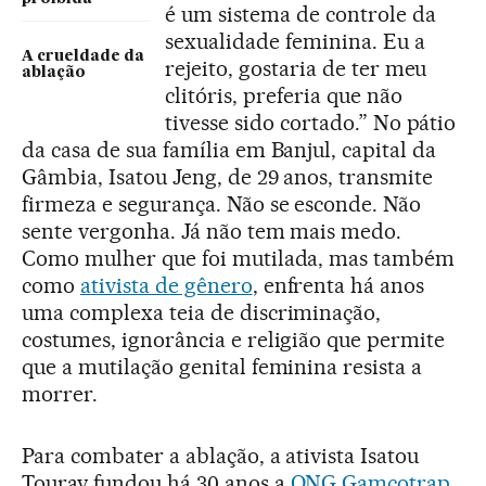
é um sistema de controle da
sexualidade feminina. Eu a
A crueldade da
rejeito, gostaria de ter meu
ablação
clitóris, preferia que não
tivesse sido cortado.” No pátio
da casa de sua família em Banjul, capital da
Gâmbia, Isatou Jeng, de 29 anos, transmite
firmeza e segurança. Não se esconde. Não
sente vergonha. Já não tem mais medo.
Como mulher que foi mutilada, mas também
como
ativista de gênero
, enfrenta há anos
uma complexa teia de discriminação,
costumes, ignorância e religião que permite
que a mutilação genital feminina resista a
morrer.
Para combater a ablação, a ativista Isatou
Touray fundou há 30 anos a
ONG Gamcotrap
,