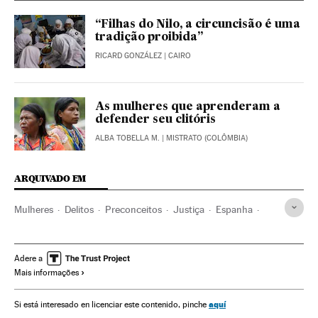
“Filhas do Nilo, a circuncisão é uma
tradição proibida”
RICARD GONZÁLEZ
| CAIRO
As mulheres que aprenderam a
defender seu clitóris
ALBA TOBELLA M.
| MISTRATO (COLÔMBIA)
ARQUIVADO EM
Mulheres
Delitos
Preconceitos
Justiça
Espanha
Problemas sociais
Sociedade
Mutilação genital
Gâmbia
Integridade pessoal
África subsaariana
Adere a
Mais informações
África Ocidental
Direitos mulher
África
Sexismo
Relações gênero
aquí
Si está interesado en licenciar este contenido, pinche