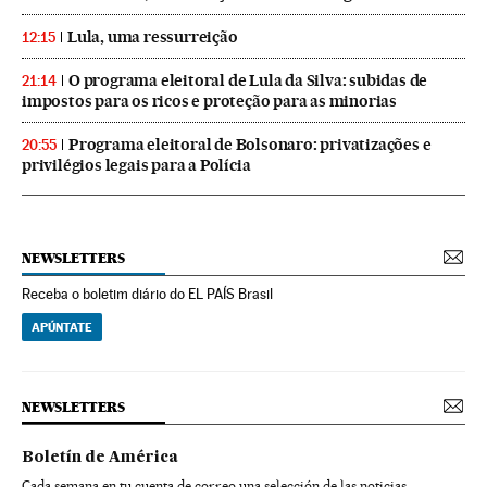
Lula, uma ressurreição
12:15
O programa eleitoral de Lula da Silva: subidas de
21:14
impostos para os ricos e proteção para as minorias
Programa eleitoral de Bolsonaro: privatizações e
20:55
privilégios legais para a Polícia
NEWSLETTERS
Receba o boletim diário do EL PAÍS Brasil
APÚNTATE
NEWSLETTERS
Boletín de América
Cada semana en tu cuenta de correo una selección de las noticias,