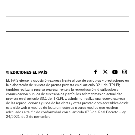
©
EDICIONES EL PAÍS
EL PAÍS BRASIL EN
EL PAÍS BRASI
EL PAÍS B
EL PA
EL PAÍS ejerce la oposición expresa frente al uso de sus obras y prestaciones en
la elaboración de revistas de prensa prevista en el artículo 32.1 del TRLPI;
también realiza la reserva expresa frente a la reproducción, distribución y
comunicación pública de sus trabajos y artículos sobre temas de actualidad
prevista en el artículo 33.1 del TRLPI; y, asimismo, realiza una reserva expresa
de las reproducciones y usos de las obras y otras prestaciones accesibles desde
este sitio web a medios de lectura mecánica u otros medios que resulten
adecuados a tal fin de conformidad con el artículo 67.3 del Real Decreto - ley
24/2021, de 2 de noviembre