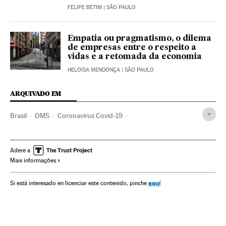
FELIPE BETIM
| SÃO PAULO
Empatia ou pragmatismo, o dilema
de empresas entre o respeito a
vidas e a retomada da economia
HELOÍSA MENDONÇA
| SÃO PAULO
ARQUIVADO EM
Brasil
OMS
Coronavirus Covid-19
Coronavirus de Wuhan
Pandemia
Coronavirus
Doenças infecciosas
Doenças respiratórias
Adere a
Mais informações
Ministério Saúde
aquí
Si está interesado en licenciar este contenido, pinche