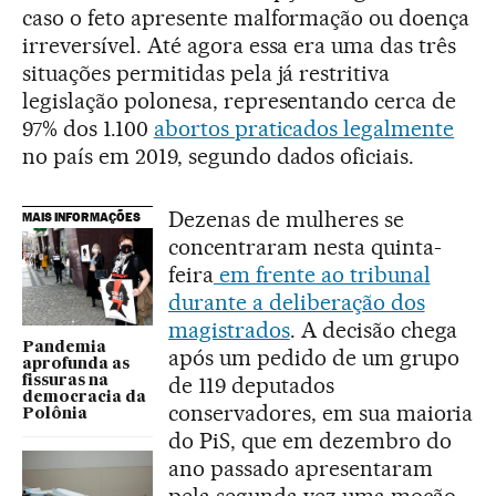
caso o feto apresente malformação ou doença
irreversível. Até agora essa era uma das três
situações permitidas pela já restritiva
legislação polonesa, representando cerca de
97% dos 1.100
abortos praticados legalmente
no país em 2019, segundo dados oficiais.
Dezenas de mulheres se
MAIS INFORMAÇÕES
concentraram nesta quinta-
feira
em frente ao tribunal
durante a deliberação dos
magistrados
. A decisão chega
Pandemia
após um pedido de um grupo
aprofunda as
de 119 deputados
fissuras na
democracia da
conservadores, em sua maioria
Polônia
do PiS, que em dezembro do
ano passado apresentaram
pela segunda vez uma moção