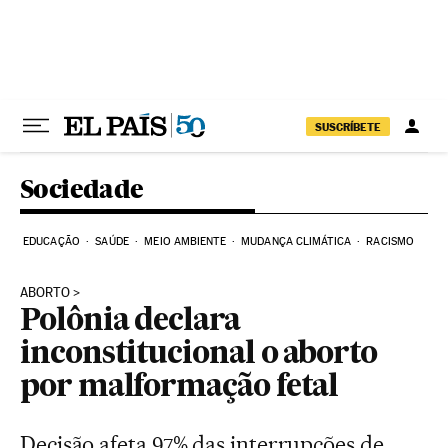
Pular para o conteúdo
SUSCRÍBETE
Sociedade
EDUCAÇÃO
SAÚDE
MEIO AMBIENTE
MUDANÇA CLIMÁTICA
RACISMO
ABORTO
Polônia declara
inconstitucional o aborto
por malformação fetal
Decisão afeta 97% das interrupções de