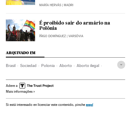
MARÍA HERVÁS
| MADRI
É proibido sair do armário na
Polônia
ÍÑIGO DOMÍNGUEZ
| VARSÓVIA
ARQUIVADO EM
Brasil
Sociedad
Polonia
Aborto
Aborto ilegal
Mujeres
PIS
Jaroslaw Kaczynski
Feto
Justicia
Coronavirus
Pandemia
Conservadores
Adere a
Mais informações
aquí
Si está interesado en licenciar este contenido, pinche