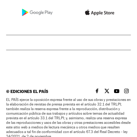
©
EDICIONES EL PAÍS
EL PAÍS BRASIL EN
EL PAÍS BRASI
EL PAÍS B
EL PA
EL PAÍS ejerce la oposición expresa frente al uso de sus obras y prestaciones en
la elaboración de revistas de prensa prevista en el artículo 32.1 del TRLPI;
también realiza la reserva expresa frente a la reproducción, distribución y
comunicación pública de sus trabajos y artículos sobre temas de actualidad
prevista en el artículo 33.1 del TRLPI; y, asimismo, realiza una reserva expresa
de las reproducciones y usos de las obras y otras prestaciones accesibles desde
este sitio web a medios de lectura mecánica u otros medios que resulten
adecuados a tal fin de conformidad con el artículo 67.3 del Real Decreto - ley
24/2021, de 2 de noviembre