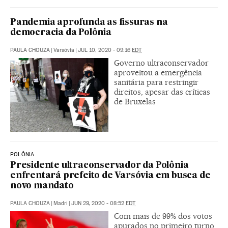
Pandemia aprofunda as fissuras na
democracia da Polônia
PAULA CHOUZA
|
Varsóvia
|
JUL 10, 2020 - 09:16
EDT
Governo ultraconservador
aproveitou a emergência
sanitária para restringir
direitos, apesar das críticas
de Bruxelas
POLÔNIA
Presidente ultraconservador da Polônia
enfrentará prefeito de Varsóvia em busca de
novo mandato
PAULA CHOUZA
|
Madri
|
JUN 29, 2020 - 08:52
EDT
Com mais de 99% dos votos
apurados no primeiro turno,