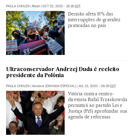
PAULA CHOUZA
|
Madri
|
OCT 22, 2020 - 18:18
EDT
Decisão afeta 97% das
interrupções de gravidez
praticadas no país
Ultraconservador Andrzej Duda é reeleito
presidente da Polônia
PAULA CHOUZA
|
Varsóvia (ENVIADA ESPECIAL)
|
JUL 13, 2020 - 08:29
EDT
Vitória contra centro-
direitista Rafal Trzaskowski
permitirá ao partido Lei e
Justiça (PiS) aprofundar sua
agenda de reformas