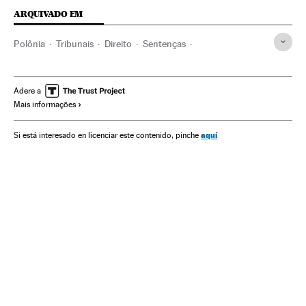
ARQUIVADO EM
Polônia
Tribunais
Direito
Sentenças
União Europeia
Europa
Justiça
PIS
Tribunal Justicia Unión Europea
Varsóvia
Ultradireita
Adere a
Mais informações
Extrema direita
aquí
Si está interesado en licenciar este contenido, pinche