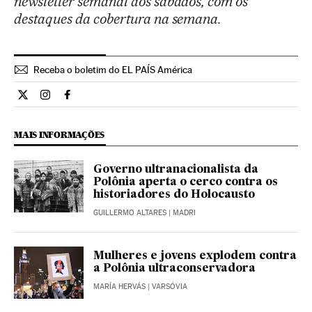
newsletter semanal aos sábados, com os
destaques da cobertura na semana.
Receba o boletim do EL PAÍS América
Internacional El País Brasil en Twitter
Internacional El País Brasil en Instagram
Internacional El País Brasil en Facebook
MAIS INFORMAÇÕES
Governo ultranacionalista da
Polônia aperta o cerco contra os
historiadores do Holocausto
GUILLERMO ALTARES
| MADRI
Mulheres e jovens explodem contra
a Polônia ultraconservadora
MARÍA HERVÁS
| VARSÓVIA