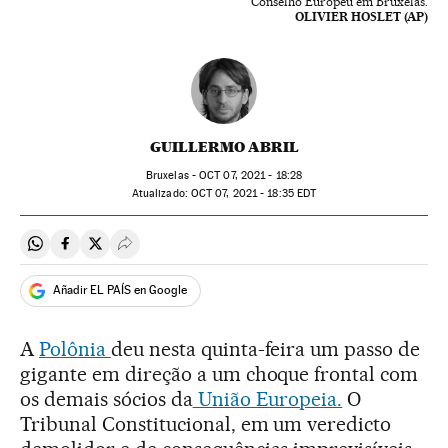
Conselho Europeu em Bruxelas.
OLIVIER HOSLET (AP)
GUILLERMO ABRIL
Bruxelas -
OCT
07, 2021 - 18:28
atualizado:
OCT
07, 2021 - 18:35
EDT
Compartir en Whatsapp
Compartir en Facebook
Compartir en Twitter
Desplegar Redes Sociales
Añadir EL PAÍS en Google
A
Polônia
deu nesta quinta-feira um passo de
gigante em direção a um choque frontal com
os demais sócios da
União Europeia.
O
Tribunal Constitucional, em um veredicto