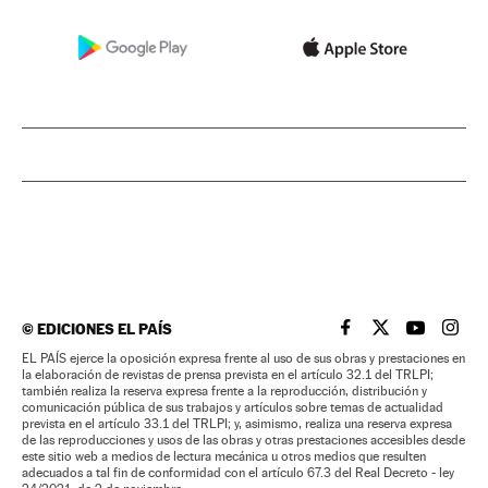
©
EDICIONES EL PAÍS
EL PAÍS BRASIL EN
EL PAÍS BRASI
EL PAÍS B
EL PA
EL PAÍS ejerce la oposición expresa frente al uso de sus obras y prestaciones en
la elaboración de revistas de prensa prevista en el artículo 32.1 del TRLPI;
también realiza la reserva expresa frente a la reproducción, distribución y
comunicación pública de sus trabajos y artículos sobre temas de actualidad
prevista en el artículo 33.1 del TRLPI; y, asimismo, realiza una reserva expresa
de las reproducciones y usos de las obras y otras prestaciones accesibles desde
este sitio web a medios de lectura mecánica u otros medios que resulten
adecuados a tal fin de conformidad con el artículo 67.3 del Real Decreto - ley