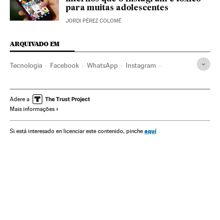
para muitas adolescentes
JORDI PÉREZ COLOMÉ
ARQUIVADO EM
Tecnologia
Facebook
WhatsApp
Instagram
Internet
Grandes tecnológicas
Redes sociais
Mark Zuckerberg
Informática
Adere a
Mais informações
aquí
Si está interesado en licenciar este contenido, pinche