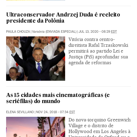
Ultraconservador Andrzej Duda é reeleito
presidente da Polônia
PAULA CHOUZA
|
Varsóvia (ENVIADA ESPECIAL)
|
JUL 13, 2020 - 08:29
EDT
Vitória contra centro-
direitista Rafal Trzaskowski
permitirá ao partido Lei e
Justiça (PiS) aprofundar sua
agenda de reformas
As 15 cidades mais cinematográficas (e
seriéfilas) do mundo
ELENA SEVILLANO
|
NOV 24, 2018 - 07:34
EST
Do nova-iorquino Greenwich
Village e o distrito de
Hollywood em Los Angeles à