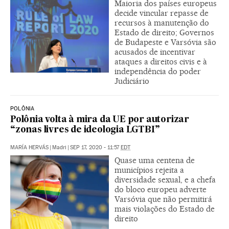
Maioria dos países europeus
decide vincular repasse de
recursos à manutenção do
Estado de direito; Governos
de Budapeste e Varsóvia são
acusados de incentivar
ataques a direitos civis e à
independência do poder
Judiciário
POLÔNIA
Polônia volta à mira da UE por autorizar
“zonas livres de ideologia LGTBI”
MARÍA HERVÁS
|
Madri
|
SEP 17, 2020 - 11:57
EDT
Quase uma centena de
municípios rejeita a
diversidade sexual, e a chefa
do bloco europeu adverte
Varsóvia que não permitirá
mais violações do Estado de
direito