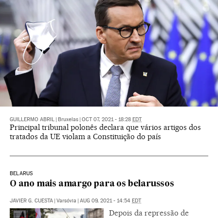
GUILLERMO ABRIL
|
Bruxelas
|
OCT 07, 2021 - 18:28
EDT
Principal tribunal polonês declara que vários artigos dos
tratados da UE violam a Constituição do país
BELARUS
O ano mais amargo para os belarussos
JAVIER G. CUESTA
|
Varsóvia
|
AUG 09, 2021 - 14:54
EDT
Depois da repressão de