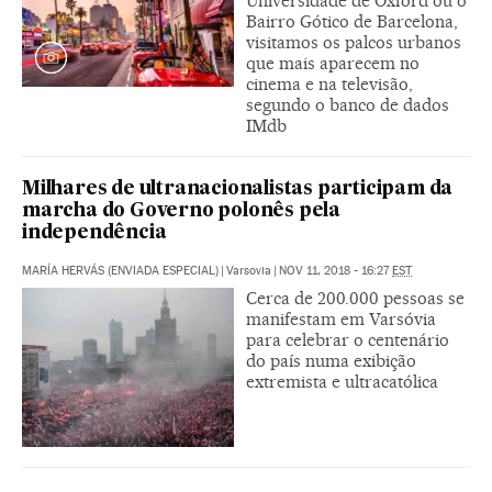
Universidade de Oxford ou o
Bairro Gótico de Barcelona,
visitamos os palcos urbanos
que mais aparecem no
cinema e na televisão,
segundo o banco de dados
IMdb
Milhares de ultranacionalistas participam da
marcha do Governo polonês pela
independência
MARÍA HERVÁS (ENVIADA ESPECIAL)
|
Varsovia
|
NOV 11, 2018 - 16:27
EST
Cerca de 200.000 pessoas se
manifestam em Varsóvia
para celebrar o centenário
do país numa exibição
extremista e ultracatólica