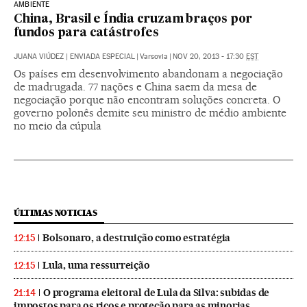
AMBIENTE
China, Brasil e Índia cruzam braços por
fundos para catástrofes
JUANA VIÚDEZ | ENVIADA ESPECIAL
|
Varsovia
|
NOV 20, 2013 - 17:30
EST
Os países em desenvolvimento abandonam a negociação
de madrugada. 77 nações e China saem da mesa de
negociação porque não encontram soluções concreta. O
governo polonês demite seu ministro de médio ambiente
no meio da cúpula
ÚLTIMAS NOTICIAS
Bolsonaro, a destruição como estratégia
12:15
Lula, uma ressurreição
12:15
O programa eleitoral de Lula da Silva: subidas de
21:14
impostos para os ricos e proteção para as minorias