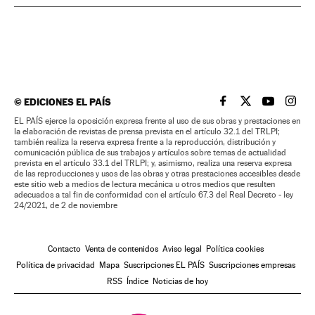
©
EDICIONES EL PAÍS
EL PAÍS BRASIL EN
EL PAÍS BRASI
EL PAÍS B
EL PA
EL PAÍS ejerce la oposición expresa frente al uso de sus obras y prestaciones en
la elaboración de revistas de prensa prevista en el artículo 32.1 del TRLPI;
también realiza la reserva expresa frente a la reproducción, distribución y
comunicación pública de sus trabajos y artículos sobre temas de actualidad
prevista en el artículo 33.1 del TRLPI; y, asimismo, realiza una reserva expresa
de las reproducciones y usos de las obras y otras prestaciones accesibles desde
este sitio web a medios de lectura mecánica u otros medios que resulten
adecuados a tal fin de conformidad con el artículo 67.3 del Real Decreto - ley
24/2021, de 2 de noviembre
Contacto
Venta de contenidos
Aviso legal
Política cookies
Política de privacidad
Mapa
Suscripciones EL PAÍS
Suscripciones empresas
RSS
Índice
Noticias de hoy