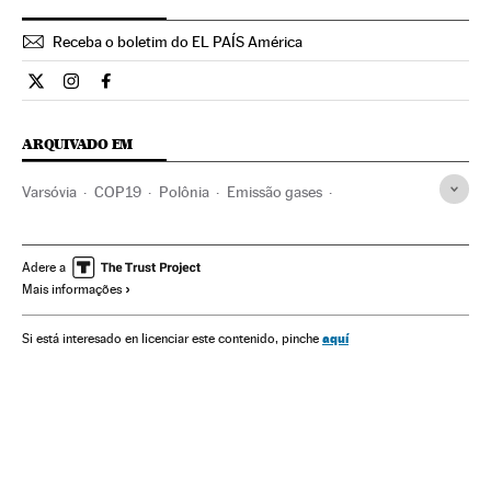
Receba o boletim do EL PAÍS América
Internacional El País Brasil en Twitter
Internacional El País Brasil en Instagram
Internacional El País Brasil en Facebook
ARQUIVADO EM
Varsóvia
COP19
Polônia
Emissão gases
Cúpula do clima
Mudança climática
Europa Central
Contaminação atmosférica
Cmnucc
Adere a
Mais informações
Cúpulas internacionais
Relações internacionais
ONU
Contaminação
Organizações internacionais
aquí
Si está interesado en licenciar este contenido, pinche
Problemas ambientais
Europa
Relações exteriores
Meio ambiente
Planeta Futuro