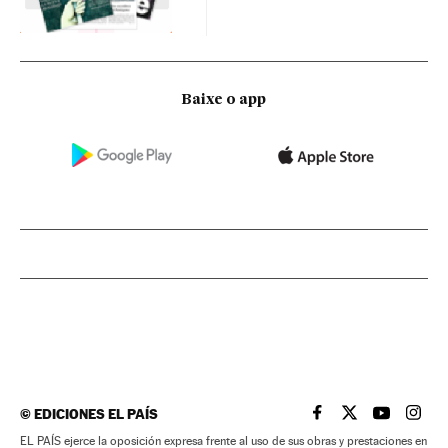
Baixe o app
©
EDICIONES EL PAÍS
EL PAÍS BRASIL EN
EL PAÍS BRASI
EL PAÍS B
EL PA
EL PAÍS ejerce la oposición expresa frente al uso de sus obras y prestaciones en