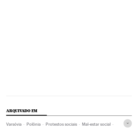
ARQUIVADO EM
Varsóvia
Polônia
Protestos sociais
Mal-estar social
Europa Central
Europa