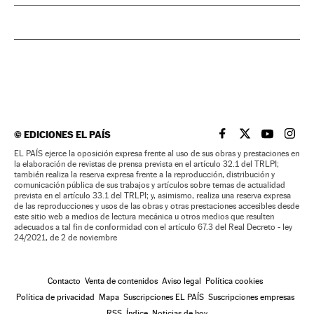
©
EDICIONES EL PAÍS
EL PAÍS BRASIL EN
EL PAÍS BRASI
EL PAÍS B
EL PA
EL PAÍS ejerce la oposición expresa frente al uso de sus obras y prestaciones en
la elaboración de revistas de prensa prevista en el artículo 32.1 del TRLPI;
también realiza la reserva expresa frente a la reproducción, distribución y
comunicación pública de sus trabajos y artículos sobre temas de actualidad
prevista en el artículo 33.1 del TRLPI; y, asimismo, realiza una reserva expresa
de las reproducciones y usos de las obras y otras prestaciones accesibles desde
este sitio web a medios de lectura mecánica u otros medios que resulten
adecuados a tal fin de conformidad con el artículo 67.3 del Real Decreto - ley
24/2021, de 2 de noviembre
Contacto
Venta de contenidos
Aviso legal
Política cookies
Política de privacidad
Mapa
Suscripciones EL PAÍS
Suscripciones empresas
RSS
Índice
Noticias de hoy