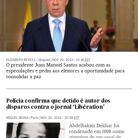
ELIZABETH REYES L.
|
Bogotá
|
NOV 20, 2013 - 21:16
EST
O presidente Juan Manuel Santos acabou com as
especulações e pediu aos eleitores a oportunidade para
consolidar a paz
Polícia confirma que detido é autor dos
disparos contra o jornal ‘Libération’
MIGUEL MORA
|
París
|
NOV 20, 2013 - 20:59
EST
Abdelhakim Dekhar foi
condenado em 1998 como
cúmplice de um casal de