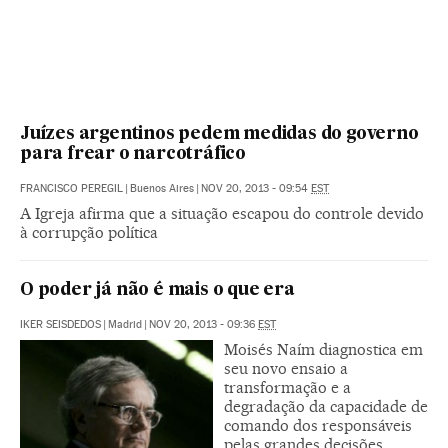
Juízes argentinos pedem medidas do governo
para frear o narcotráfico
FRANCISCO PEREGIL
|
Buenos Aires
|
NOV 20, 2013 - 09:54
EST
A Igreja afirma que a situação escapou do controle devido
à corrupção política
O poder já não é mais o que era
IKER SEISDEDOS
|
Madrid
|
NOV 20, 2013 - 09:36
EST
Moisés Naím diagnostica em
seu novo ensaio a
transformação e a
degradação da capacidade de
comando dos responsáveis
pelas grandes decisões