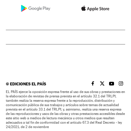
©
EDICIONES EL PAÍS
EL PAÍS BRASIL EN
EL PAÍS BRASI
EL PAÍS B
EL PA
EL PAÍS ejerce la oposición expresa frente al uso de sus obras y prestaciones en
la elaboración de revistas de prensa prevista en el artículo 32.1 del TRLPI;
también realiza la reserva expresa frente a la reproducción, distribución y
comunicación pública de sus trabajos y artículos sobre temas de actualidad
prevista en el artículo 33.1 del TRLPI; y, asimismo, realiza una reserva expresa
de las reproducciones y usos de las obras y otras prestaciones accesibles desde
este sitio web a medios de lectura mecánica u otros medios que resulten
adecuados a tal fin de conformidad con el artículo 67.3 del Real Decreto - ley
24/2021, de 2 de noviembre