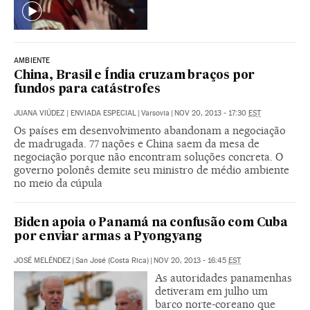
AMBIENTE
China, Brasil e Índia cruzam braços por
fundos para catástrofes
JUANA VIÚDEZ | ENVIADA ESPECIAL
|
Varsovia
|
NOV 20, 2013 - 17:30
EST
Os países em desenvolvimento abandonam a negociação
de madrugada. 77 nações e China saem da mesa de
negociação porque não encontram soluções concreta. O
governo polonês demite seu ministro de médio ambiente
no meio da cúpula
Biden apoia o Panamá na confusão com Cuba
por enviar armas a Pyongyang
JOSÉ MELÉNDEZ
|
San José (Costa Rica)
|
NOV 20, 2013 - 16:45
EST
As autoridades panamenhas
detiveram em julho um
barco norte-coreano que