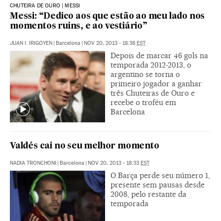
CHUTEIRA DE OURO | MESSI
Messi: “Dedico aos que estão ao meu lado nos
momentos ruins, e ao vestiário”
JUAN I. IRIGOYEN
|
Barcelona
|
NOV 20, 2013 - 18:38
EST
Depois de marcar 46 gols na
temporada 2012-2013, o
argentino se torna o
primeiro jogador a ganhar
três Chuteiras de Ouro e
recebe o troféu em
Barcelona
Valdés cai no seu melhor momento
NADIA TRONCHONI
|
Barcelona
|
NOV 20, 2013 - 18:33
EST
O Barça perde seu número 1,
presente sem pausas desde
2008, pelo restante da
temporada