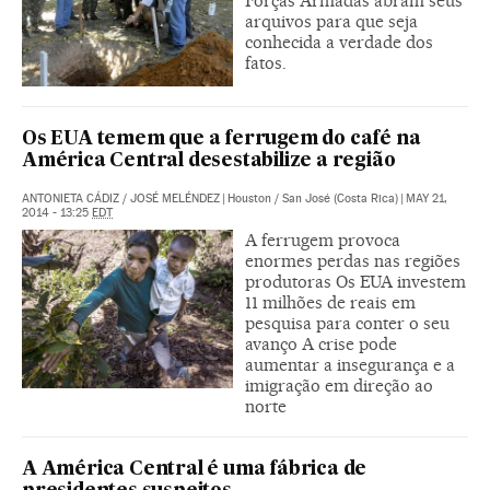
Forças Armadas abram seus
arquivos para que seja
conhecida a verdade dos
fatos.
Os EUA temem que a ferrugem do café na
América Central desestabilize a região
ANTONIETA CÁDIZ
/
JOSÉ MELÉNDEZ
|
Houston / San José (Costa Rica)
|
MAY 21,
2014 - 13:25
EDT
A ferrugem provoca
enormes perdas nas regiões
produtoras Os EUA investem
11 milhões de reais em
pesquisa para conter o seu
avanço A crise pode
aumentar a insegurança e a
imigração em direção ao
norte
A América Central é uma fábrica de