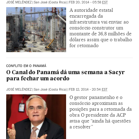
JOSÉ MELÉNDEZ
|
San José (Costa Rica)
|
FEB 20, 2014 - 05:58
EST
A autoridade estatal
encarregada da
infraestrutura vai enviar ao
consórcio construtor um
montante de 36,8 milhões de
dólares assim que o trabalho
for retomado
CONFLITO EM O PANAMÁ
O Canal do Panamá dá uma semana a Sacyr
para fechar um acordo
JOSÉ MELÉNDEZ
|
San José (Costa Rica)
|
FEB 12, 2014 - 20:54
EST
O gestor panamenho e o
consórcio aproximam as
posições para a retomada da
obra O presidente da ACP
avisa que “ainda há questões
a resolver”