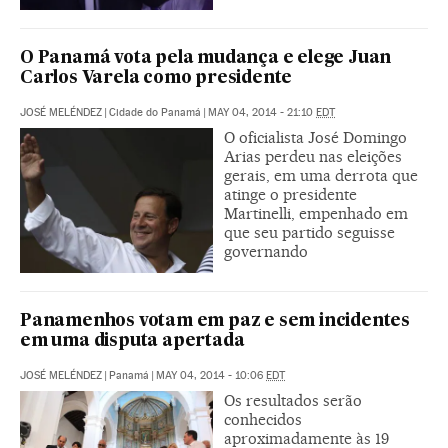
O Panamá vota pela mudança e elege Juan
Carlos Varela como presidente
JOSÉ MELÉNDEZ
|
Cidade do Panamá
|
MAY 04, 2014 - 21:10
EDT
O oficialista José Domingo
Arias perdeu nas eleições
gerais, em uma derrota que
atinge o presidente
Martinelli, empenhado em
que seu partido seguisse
governando
Panamenhos votam em paz e sem incidentes
em uma disputa apertada
JOSÉ MELÉNDEZ
|
Panamá
|
MAY 04, 2014 - 10:06
EDT
Os resultados serão
conhecidos
aproximadamente às 19