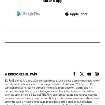
Baixe o app
©
EDICIONES EL PAÍS
EL PAÍS BRASIL EN
EL PAÍS BRASI
EL PAÍS B
EL PA
EL PAÍS ejerce la oposición expresa frente al uso de sus obras y prestaciones en
la elaboración de revistas de prensa prevista en el artículo 32.1 del TRLPI;
también realiza la reserva expresa frente a la reproducción, distribución y
comunicación pública de sus trabajos y artículos sobre temas de actualidad
prevista en el artículo 33.1 del TRLPI; y, asimismo, realiza una reserva expresa
de las reproducciones y usos de las obras y otras prestaciones accesibles desde
este sitio web a medios de lectura mecánica u otros medios que resulten