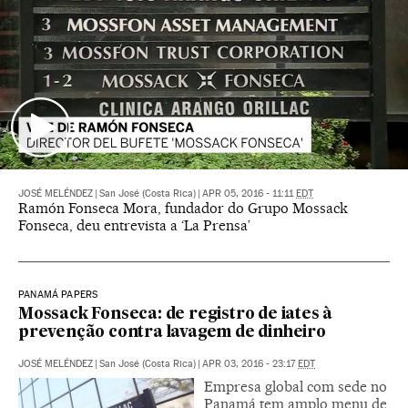
JOSÉ MELÉNDEZ
|
San José (Costa Rica)
|
APR 05, 2016 - 11:11
EDT
Ramón Fonseca Mora, fundador do Grupo Mossack
Fonseca, deu entrevista a ‘La Prensa’
PANAMÁ PAPERS
Mossack Fonseca: de registro de iates à
prevenção contra lavagem de dinheiro
JOSÉ MELÉNDEZ
|
San José (Costa Rica)
|
APR 03, 2016 - 23:17
EDT
Empresa global com sede no
Panamá tem amplo menu de