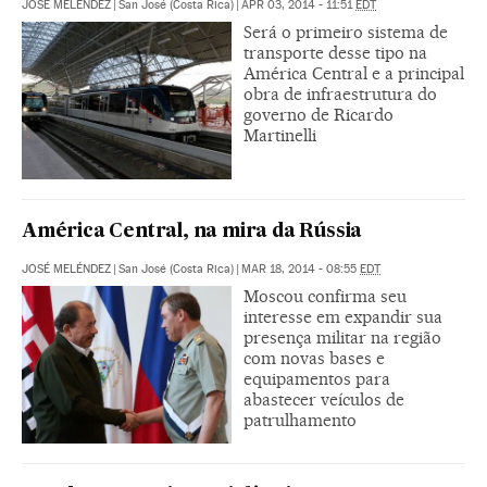
JOSÉ MELÉNDEZ
|
San José (Costa Rica)
|
APR 03, 2014 - 11:51
EDT
Será o primeiro sistema de
transporte desse tipo na
América Central e a principal
obra de infraestrutura do
governo de Ricardo
Martinelli
América Central, na mira da Rússia
JOSÉ MELÉNDEZ
|
San José (Costa Rica)
|
MAR 18, 2014 - 08:55
EDT
Moscou confirma seu
interesse em expandir sua
presença militar na região
com novas bases e
equipamentos para
abastecer veículos de
patrulhamento