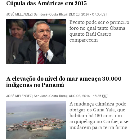
Cúpula das Américas em 2015
JOSÉ MELÉNDEZ
|
San José (Costa Rica)
|
DEC 13, 2014 - 07:35
EST
Evento pode ser o primeiro
foro no qual tanto Obama
quanto Raúl Castro
comparecem
A elevação do nível do mar ameaça 30.000
indígenas no Panamá
JOSÉ MELÉNDEZ
|
San José (Costa Rica)
|
AUG 06, 2014 - 15:35
EDT
A mudança climática pode
obrigar os Guna Yala, que
habitam há 150 anos um
arquipélago no Caribe, a se
mudarem para terra firme