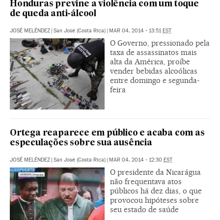
Honduras previne a violência com um toque
de queda anti-álcool
JOSÉ MELÉNDEZ
|
San José (Costa Rica)
|
MAR 04, 2014 - 13:51
EST
O Governo, pressionado pela
taxa de assassinatos mais
alta da América, proíbe
vender bebidas alcoólicas
entre domingo e segunda-
feira
Ortega reaparece em público e acaba com as
especulações sobre sua ausência
JOSÉ MELÉNDEZ
|
San José (Costa Rica)
|
MAR 04, 2014 - 12:30
EST
O presidente da Nicarágua
não frequentava atos
públicos há dez dias, o que
provocou hipóteses sobre
seu estado de saúde