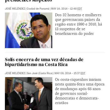
presidentes suspeitos
JOSÉ MELÉNDEZ
|
Ciudad de Panamá
|
MAY 14, 2014 - 12:48
EDT
Dos 32 homens e mulheres
que governaram países da
região entre 1990 e 2010, há
13 suspeitos de se
beneficiarem do poder
Solís encerra de uma vez décadas de
bipartidarismo na Costa Rica
JOSÉ MELÉNDEZ
|
San José (Costa Rica)
|
MAY 08, 2014 - 15:37
EDT
Os costa-riquenhos iniciam
nesta quinta-feira uma época
de mudanças após 65 anos
de governos social-
democratas e democrata-
cristãos