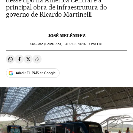
desse tipo na América Central e a
principal obra de infraestrutura do
governo de Ricardo Martinelli
JOSÉ MELÉNDEZ
San José (Costa Rica) -
APR
03, 2014 - 11:51
EDT
Compartir en Whatsapp
Compartir en Facebook
Compartir en Twitter
Desplegar Redes Sociales
Añadir EL PAÍS en Google