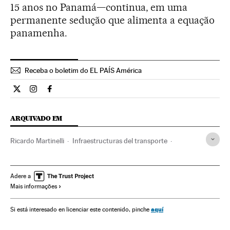
15 anos no Panamá—continua, em uma
permanente sedução que alimenta a equação
panamenha.
Receba o boletim do EL PAÍS América
Internacional El País Brasil en Twitter
Internacional El País Brasil en Instagram
Internacional El País Brasil en Facebook
ARQUIVADO EM
Ricardo Martinelli
Infraestructuras del transporte
Panamá
Metrô
América Central
Transporte urbano
Transporte ferroviário
América Latina
Transporte
Adere a
Mais informações
América
aquí
Si está interesado en licenciar este contenido, pinche