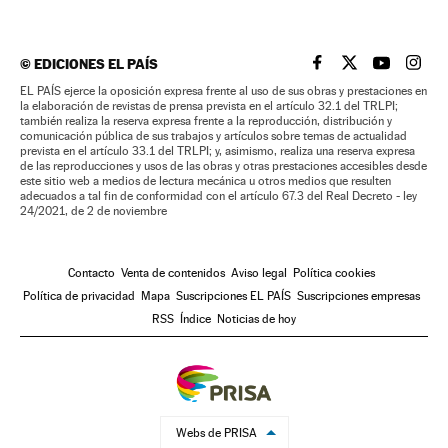
©
EDICIONES EL PAÍS
EL PAÍS BRASIL EN
EL PAÍS BRASI
EL PAÍS B
EL PA
EL PAÍS ejerce la oposición expresa frente al uso de sus obras y prestaciones en
la elaboración de revistas de prensa prevista en el artículo 32.1 del TRLPI;
también realiza la reserva expresa frente a la reproducción, distribución y
comunicación pública de sus trabajos y artículos sobre temas de actualidad
prevista en el artículo 33.1 del TRLPI; y, asimismo, realiza una reserva expresa
de las reproducciones y usos de las obras y otras prestaciones accesibles desde
este sitio web a medios de lectura mecánica u otros medios que resulten
adecuados a tal fin de conformidad con el artículo 67.3 del Real Decreto - ley
24/2021, de 2 de noviembre
Contacto
Venta de contenidos
Aviso legal
Política cookies
Política de privacidad
Mapa
Suscripciones EL PAÍS
Suscripciones empresas
RSS
Índice
Noticias de hoy
Webs de PRISA