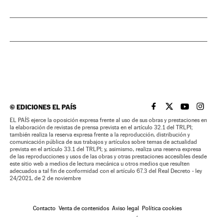
©
EDICIONES EL PAÍS
EL PAÍS BRASIL EN
EL PAÍS BRASI
EL PAÍS B
EL PA
EL PAÍS ejerce la oposición expresa frente al uso de sus obras y prestaciones en
la elaboración de revistas de prensa prevista en el artículo 32.1 del TRLPI;
también realiza la reserva expresa frente a la reproducción, distribución y
comunicación pública de sus trabajos y artículos sobre temas de actualidad
prevista en el artículo 33.1 del TRLPI; y, asimismo, realiza una reserva expresa
de las reproducciones y usos de las obras y otras prestaciones accesibles desde
este sitio web a medios de lectura mecánica u otros medios que resulten
adecuados a tal fin de conformidad con el artículo 67.3 del Real Decreto - ley
24/2021, de 2 de noviembre
Contacto
Venta de contenidos
Aviso legal
Política cookies