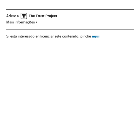
Blocos internacionais
Armamento
Defesa
Relações exteriores
Adere a
Mais informações
aquí
Si está interesado en licenciar este contenido, pinche