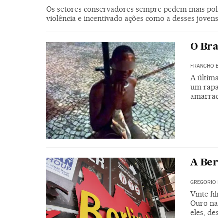
Os setores conservadores sempre pedem mais políc
violência e incentivado ações como a desses jovens,
O Bra
FRANCHO 
A últim
um rapa
amarrad
A Ber
GREGORIO 
Vinte fi
Ouro na 
eles, de