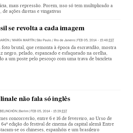
ia, mais repressão. Porem, isso só tem multiplicado a
 de ações diretas e vingativas
sil se revolta a cada imagem
BARÓN
/
MARÍA MARTÍN
|
São Paulo / Rio de Janeiro
|
FEB 05, 2014 - 15:48
EST
a foto brutal, que remonta à época da escravidão, mostra
z negro, pelado, espancado e esfaqueado na orelha,
o a um poste pelo pescoço com uma trava de bicicleta
linale não fala só inglês
BELINCHÓN
|
Berlim
|
FEB 05, 2014 - 15:29
EST
lmes concorrerão, entre 6 e 16 de fevereiro, ao Urso de
64ª edição do festival de cinema da capital alemã Entre
stacam-se os chineses, espanhóis e um brasileiro