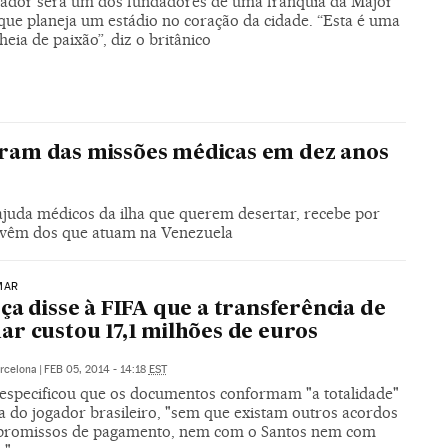
gador será um dos fundadores de uma franquia da Major
que planeja um estádio no coração da cidade. “Esta é uma
heia de paixão”, diz o britânico
giram das missões médicas em dez anos
ajuda médicos da ilha que querem desertar, recebe por
% vêm dos que atuam na Venezuela
MAR
ça disse à FIFA que a transferência de
r custou 17,1 milhões de euros
rcelona
|
FEB 05, 2014 - 14:18
EST
 especificou que os documentos conformam "a totalidade"
a do jogador brasileiro, "sem que existam outros acordos
romissos de pagamento, nem com o Santos nem com