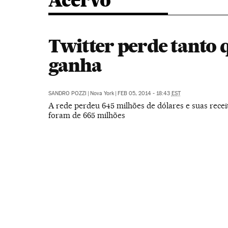
Acervo
Twitter perde tanto 
ganha
SANDRO POZZI
|
Nova York
|
FEB 05, 2014 - 18:43
EST
A rede perdeu 645 milhões de dólares e suas receit
foram de 665 milhões