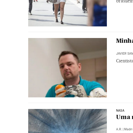
brasilei
Minha
JAVIER SA
Cientis
NASA
Uma 
A.R.
|
Madri