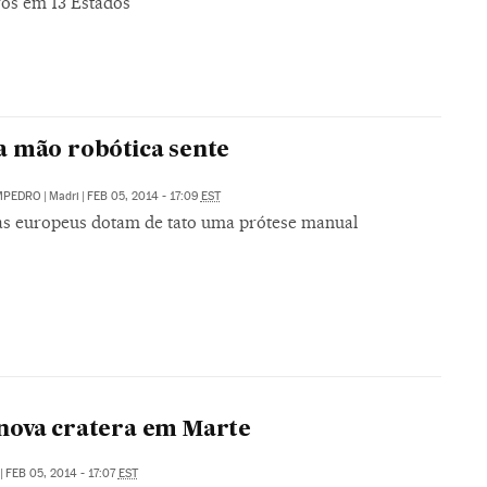
ros em 13 Estados
 mão robótica sente
MPEDRO
|
Madri
|
FEB 05, 2014 - 17:09
EST
tas europeus dotam de tato uma prótese manual
nova cratera em Marte
|
FEB 05, 2014 - 17:07
EST