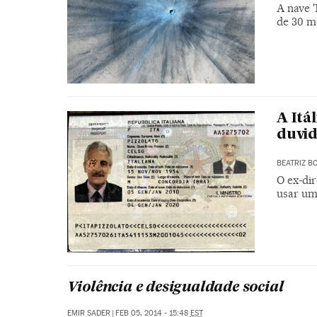
A nave 
de 30 m
A Itá
duvid
BEATRIZ B
O ex-dir
usar um
Violência e desigualdade social
EMIR SADER
|
FEB 05, 2014 - 15:48
EST