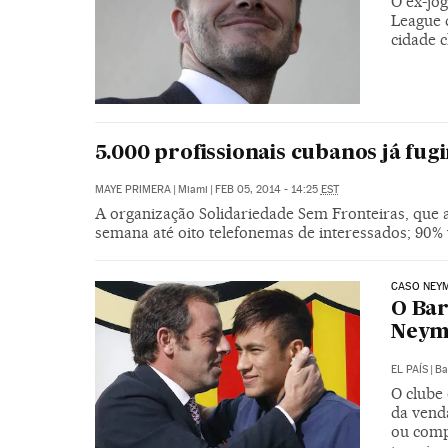
O ex-jo
League 
cidade c
5.000 profissionais cubanos já fu
MAYE PRIMERA
|
Miami
|
FEB 05, 2014 - 14:25
EST
A organização Solidariedade Sem Fronteiras, que 
semana até oito telefonemas de interessados; 90
CASO NEY
O Bar
Neyma
EL PAÍS
|
Ba
O clube
da vend
ou comp