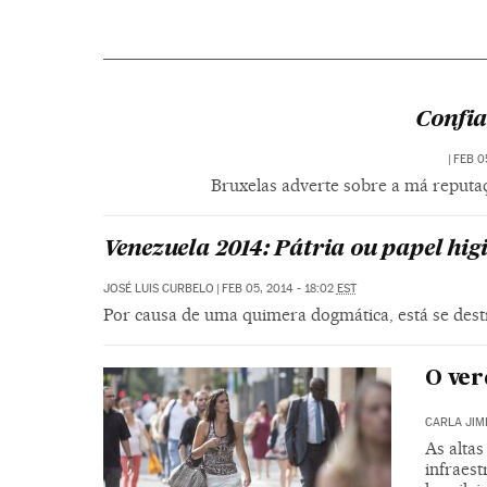
Confi
|
FEB 0
Bruxelas adverte sobre a má reputa
Venezuela 2014: Pátria ou papel hig
JOSÉ LUIS CURBELO
|
FEB 05, 2014 - 18:02
EST
Por causa de uma quimera dogmática, está se dest
O ver
CARLA JIM
As alta
infraest