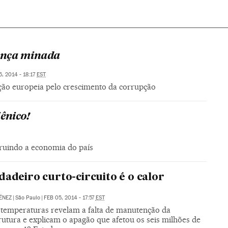
ança minada
5, 2014 - 18:17
EST
ção europeia pelo crescimento da corrupção
iênico!
ruindo a economia do país
dadeiro curto-circuito é o calor
ÉNEZ
|
São Paulo
|
FEB 05, 2014 - 17:57
EST
s temperaturas revelam a falta de manutenção da
rutura e explicam o apagão que afetou os seis milhões de