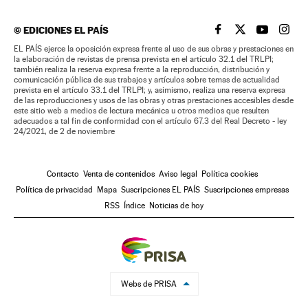
©
EDICIONES EL PAÍS
EL PAÍS BRASIL EN
EL PAÍS BRASI
EL PAÍS B
EL PA
EL PAÍS ejerce la oposición expresa frente al uso de sus obras y prestaciones en
la elaboración de revistas de prensa prevista en el artículo 32.1 del TRLPI;
también realiza la reserva expresa frente a la reproducción, distribución y
comunicación pública de sus trabajos y artículos sobre temas de actualidad
prevista en el artículo 33.1 del TRLPI; y, asimismo, realiza una reserva expresa
de las reproducciones y usos de las obras y otras prestaciones accesibles desde
este sitio web a medios de lectura mecánica u otros medios que resulten
adecuados a tal fin de conformidad con el artículo 67.3 del Real Decreto - ley
24/2021, de 2 de noviembre
Contacto
Venta de contenidos
Aviso legal
Política cookies
Política de privacidad
Mapa
Suscripciones EL PAÍS
Suscripciones empresas
RSS
Índice
Noticias de hoy
Webs de PRISA