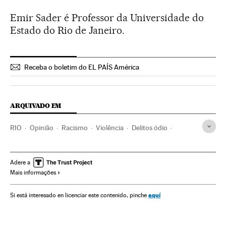
Emir Sader é Professor da Universidade do
Estado do Rio de Janeiro.
Receba o boletim do EL PAÍS América
ARQUIVADO EM
RIO
Opinião
Racismo
Violência
Delitos ódio
Discriminação
Brasil
Polícia
Preconceitos
Problemas sociais
Empresas
América do Sul
Adere a
Mais informações
América Latina
Força segurança
Acontecimentos
Economia
América
Delitos
Sociedade
Justiça
aquí
Si está interesado en licenciar este contenido, pinche
Planeta Futuro