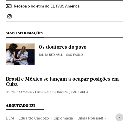
Receba o boletim do EL PAÍS América
Politica El País Brasil en Instagram
MAIS INFORMAÇÕES
Os doutores do povo
TALITA BEDINELLI
| SÃO PAULO
Brasil e México se lançam a ocupar posições em
Cuba
BERNARDO MARÍN
/
LUIS PRADOS
| HAVANA / SÃO PAULO
ARQUIVADO EM
DEM
Eduardo Cardozo
Diplomacia
Dilma Rousseff
Cuba
PT
Presidente Brasil
Médicos
Brasil