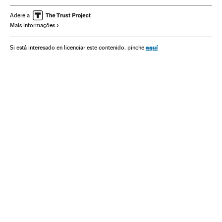
Pessoal sanitário
Presidência Brasil
Adere a
Mais informações
Relações internacionais
Partidos políticos
América do Sul
América Latina
Governo Brasil
aquí
Si está interesado en licenciar este contenido, pinche
Previdência
América
Governo
Relações exteriores
Administração Estado
Política
Saúde
Administração pública
Ronaldo Caiado