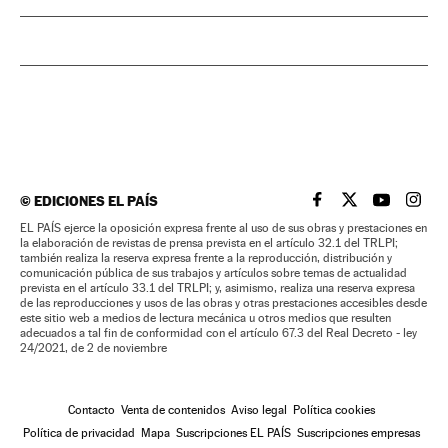
©
EDICIONES EL PAÍS
EL PAÍS BRASIL EN
EL PAÍS BRASI
EL PAÍS B
EL PA
EL PAÍS ejerce la oposición expresa frente al uso de sus obras y prestaciones en
la elaboración de revistas de prensa prevista en el artículo 32.1 del TRLPI;
también realiza la reserva expresa frente a la reproducción, distribución y
comunicación pública de sus trabajos y artículos sobre temas de actualidad
prevista en el artículo 33.1 del TRLPI; y, asimismo, realiza una reserva expresa
de las reproducciones y usos de las obras y otras prestaciones accesibles desde
este sitio web a medios de lectura mecánica u otros medios que resulten
adecuados a tal fin de conformidad con el artículo 67.3 del Real Decreto - ley
24/2021, de 2 de noviembre
Contacto
Venta de contenidos
Aviso legal
Política cookies
Política de privacidad
Mapa
Suscripciones EL PAÍS
Suscripciones empresas