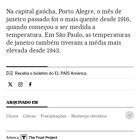
Na capital gaúcha, Porto Alegre, o mês de
janeiro passado foi o mais quente desde 1916,
quando começou a ser medida a
temperatura. Em São Paulo, as temperaturas
de janeiro também tiveram a média mais
elevada desde 1943.
Receba o boletim do EL PAÍS América.
Economia El País Brasil en Twitter
Economia El País Brasil en Instagram
Economia El País Brasil en Facebook
ARQUIVADO EM
Chuva
Climas
Precipitações
Mudança climática
Água
Meteorologia
Música
Problemas sociais
Problemas ambientais
Sociedade
Meio ambiente
Adere a