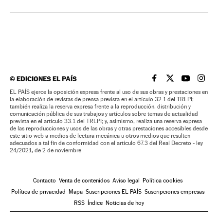
©
EDICIONES EL PAÍS
EL PAÍS BRASIL EN
EL PAÍS BRASI
EL PAÍS B
EL PA
EL PAÍS ejerce la oposición expresa frente al uso de sus obras y prestaciones en
la elaboración de revistas de prensa prevista en el artículo 32.1 del TRLPI;
también realiza la reserva expresa frente a la reproducción, distribución y
comunicación pública de sus trabajos y artículos sobre temas de actualidad
prevista en el artículo 33.1 del TRLPI; y, asimismo, realiza una reserva expresa
de las reproducciones y usos de las obras y otras prestaciones accesibles desde
este sitio web a medios de lectura mecánica u otros medios que resulten
adecuados a tal fin de conformidad con el artículo 67.3 del Real Decreto - ley
24/2021, de 2 de noviembre
Contacto
Venta de contenidos
Aviso legal
Política cookies
Política de privacidad
Mapa
Suscripciones EL PAÍS
Suscripciones empresas
RSS
Índice
Noticias de hoy