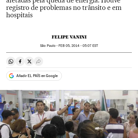
afetadas pela queda de energia. Houve
registro de problemas no trânsito e em
hospitais
FELIPE VANINI
São Paulo -
FEB
05, 2014 - 05:07
EST
Compartir en Whatsapp
Compartir en Facebook
Compartir en Twitter
Desplegar Redes Sociales
Añadir EL PAÍS en Google