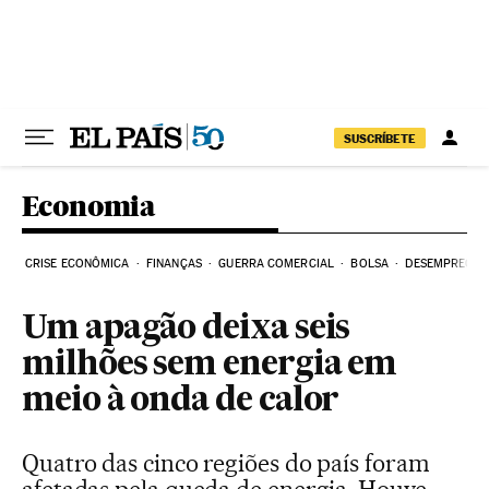
Pular para o conteúdo
SUSCRÍBETE
Economia
CRISE ECONÔMICA
FINANÇAS
GUERRA COMERCIAL
BOLSA
DESEMPREGO
Um apagão deixa seis
milhões sem energia em
meio à onda de calor
Quatro das cinco regiões do país foram