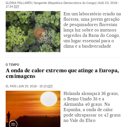
GLÒRIA PALLARÈS
|
Yangambi (República Democrática do Congo)
|
AUG 03, 2019 -
17:34
EDT
Em um laboratório criado na
floresta, uma jovem geração
de pesquisadores florestais
lança luz sobre os imensos
segredos da Bacia do Congo,
um lugar essencial para o
clima e a biodiversidade
O TEMPO
A onda de calor extremo que atinge a Europa,
em imagens
EL PAÍS
|
JUN 25, 2019 - 15:13
EDT
Holanda alcançará 36 graus,
o Reino Unido 35 e a
Alemanha 40 graus. Na
Espanha, a onda de calor
pode ultrapassar os 42 graus
no Vale do Ebro