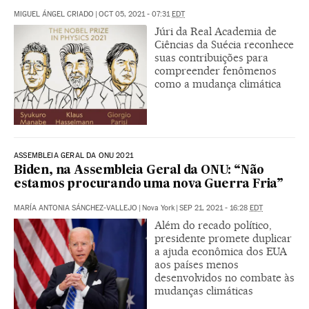
MIGUEL ÁNGEL CRIADO
|
OCT 05, 2021 - 07:31
EDT
Júri da Real Academia de
Ciências da Suécia reconhece
suas contribuições para
compreender fenômenos
como a mudança climática
ASSEMBLEIA GERAL DA ONU 2021
Biden, na Assembleia Geral da ONU: “Não
estamos procurando uma nova Guerra Fria”
MARÍA ANTONIA SÁNCHEZ-VALLEJO
|
Nova York
|
SEP 21, 2021 - 16:28
EDT
Além do recado político,
presidente promete duplicar
a ajuda econômica dos EUA
aos países menos
desenvolvidos no combate às
mudanças climáticas