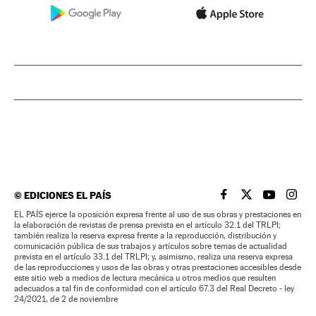
©
EDICIONES EL PAÍS
EL PAÍS BRASIL EN
EL PAÍS BRASI
EL PAÍS B
EL PA
EL PAÍS ejerce la oposición expresa frente al uso de sus obras y prestaciones en
la elaboración de revistas de prensa prevista en el artículo 32.1 del TRLPI;
también realiza la reserva expresa frente a la reproducción, distribución y
comunicación pública de sus trabajos y artículos sobre temas de actualidad
prevista en el artículo 33.1 del TRLPI; y, asimismo, realiza una reserva expresa
de las reproducciones y usos de las obras y otras prestaciones accesibles desde
este sitio web a medios de lectura mecánica u otros medios que resulten
adecuados a tal fin de conformidad con el artículo 67.3 del Real Decreto - ley
24/2021, de 2 de noviembre