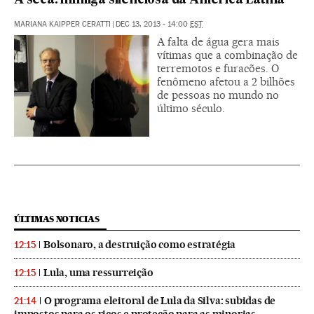
A seca: inimiga silenciosa da América Latina
MARIANA KAIPPER CERATTI
|
DEC 13, 2013 - 14:00
EST
A falta de água gera mais
vítimas que a combinação de
terremotos e furacões. O
fenômeno afetou a 2 bilhões
de pessoas no mundo no
último século.
ÚLTIMAS NOTICIAS
Bolsonaro, a destruição como estratégia
12:15
Lula, uma ressurreição
12:15
O programa eleitoral de Lula da Silva: subidas de
21:14
impostos para os ricos e proteção para as minorias