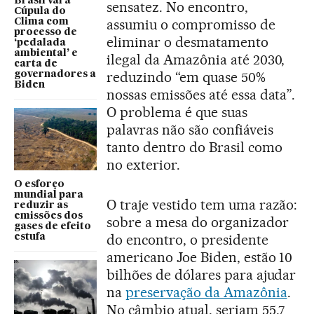
Brasil vai à
sensatez. No encontro,
Cúpula do
assumiu o compromisso de
Clima com
processo de
eliminar o desmatamento
‘pedalada
ambiental’ e
ilegal da Amazônia até 2030,
carta de
reduzindo “em quase 50%
governadores a
Biden
nossas emissões até essa data”.
O problema é que suas
palavras não são confiáveis
tanto dentro do Brasil como
no exterior.
O esforço
mundial para
O traje vestido tem uma razão:
reduzir as
emissões dos
sobre a mesa do organizador
gases de efeito
do encontro, o presidente
estufa
americano Joe Biden, estão 10
bilhões de dólares para ajudar
na
preservação da Amazônia
.
No câmbio atual, seriam 55,7