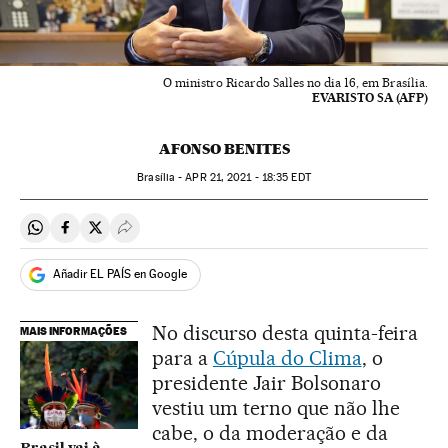
O ministro Ricardo Salles no dia 16, em Brasília.
EVARISTO SA (AFP)
AFONSO BENITES
Brasília -
APR
21, 2021 - 18:35
EDT
Compartir en Whatsapp
Compartir en Facebook
Compartir en Twitter
Desplegar Redes Sociales
Añadir EL PAÍS en Google
No discurso desta quinta-feira
MAIS INFORMAÇÕES
para a
Cúpula do Clima
, o
presidente Jair Bolsonaro
vestiu um terno que não lhe
cabe, o da moderação e da