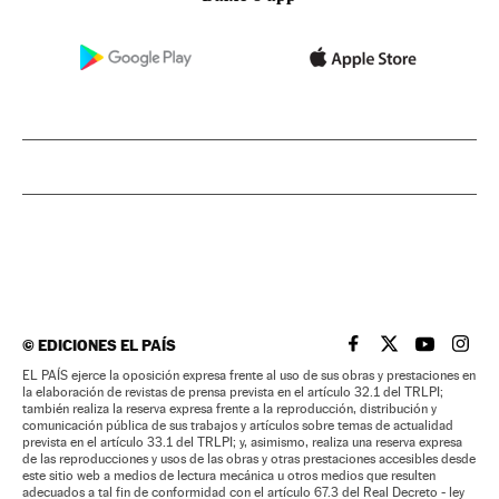
©
EDICIONES EL PAÍS
EL PAÍS BRASIL EN
EL PAÍS BRASI
EL PAÍS B
EL PA
EL PAÍS ejerce la oposición expresa frente al uso de sus obras y prestaciones en
la elaboración de revistas de prensa prevista en el artículo 32.1 del TRLPI;
también realiza la reserva expresa frente a la reproducción, distribución y
comunicación pública de sus trabajos y artículos sobre temas de actualidad
prevista en el artículo 33.1 del TRLPI; y, asimismo, realiza una reserva expresa
de las reproducciones y usos de las obras y otras prestaciones accesibles desde
este sitio web a medios de lectura mecánica u otros medios que resulten
adecuados a tal fin de conformidad con el artículo 67.3 del Real Decreto - ley