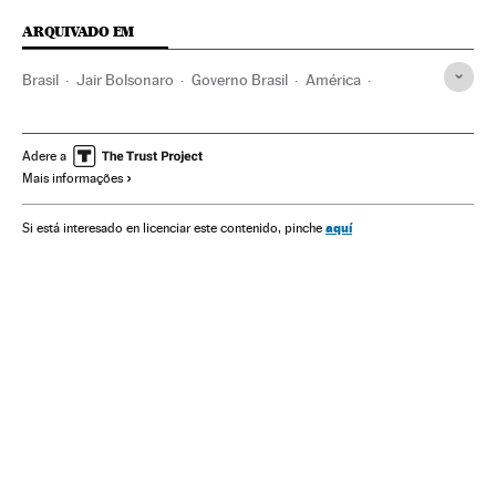
ARQUIVADO EM
Brasil
Jair Bolsonaro
Governo Brasil
América
Governo
Presidente Brasil
Presidência Brasil
Ricardo Salles
Meio ambiente
Ministério Meio Ambiente
Adere a
Mais informações
Brasília
Joseph Biden
Estados Unidos
Climas
Cúpula do clima
Aquecimento global
aquí
Si está interesado en licenciar este contenido, pinche
Mudança climática
Amazônia