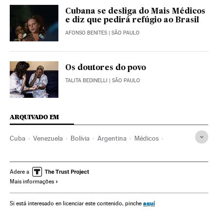
Cubana se desliga do Mais Médicos
e diz que pedirá refúgio ao Brasil
AFONSO BENITES
| SÃO PAULO
Os doutores do povo
TALITA BEDINELLI
| SÃO PAULO
ARQUIVADO EM
Cuba
Venezuela
Bolívia
Argentina
Médicos
Pessoal sanitário
Brasil
América Latina
Previdência
América do Sul
América
Saúde
Adere a
Mais informações
aquí
Si está interesado en licenciar este contenido, pinche