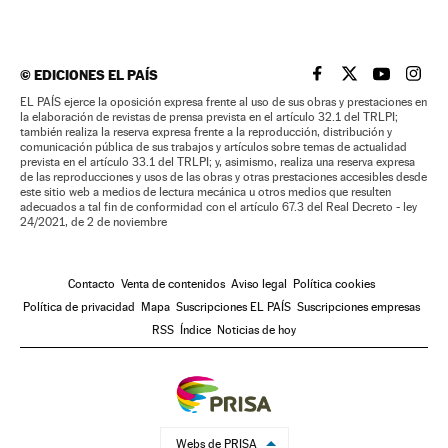
©
EDICIONES EL PAÍS
EL PAÍS BRASIL EN
EL PAÍS BRASI
EL PAÍS B
EL PA
EL PAÍS ejerce la oposición expresa frente al uso de sus obras y prestaciones en
la elaboración de revistas de prensa prevista en el artículo 32.1 del TRLPI;
también realiza la reserva expresa frente a la reproducción, distribución y
comunicación pública de sus trabajos y artículos sobre temas de actualidad
prevista en el artículo 33.1 del TRLPI; y, asimismo, realiza una reserva expresa
de las reproducciones y usos de las obras y otras prestaciones accesibles desde
este sitio web a medios de lectura mecánica u otros medios que resulten
adecuados a tal fin de conformidad con el artículo 67.3 del Real Decreto - ley
24/2021, de 2 de noviembre
Contacto
Venta de contenidos
Aviso legal
Política cookies
Política de privacidad
Mapa
Suscripciones EL PAÍS
Suscripciones empresas
RSS
Índice
Noticias de hoy
Webs de PRISA