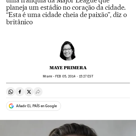
uma franquia da Major League que
planeja um estádio no coração da cidade.
“Esta é uma cidade cheia de paixão”, diz o
britânico
MAYE PRIMERA
Miami -
FEB
05, 2014 - 15:27
EST
Compartir en Whatsapp
Compartir en Facebook
Compartir en Twitter
Desplegar Redes Sociales
Añadir EL PAÍS en Google