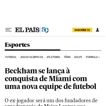
Pular para o conteúdo
SUSCRÍBETE
Esportes
FUTEBOL
JOGOS OLÍMPICOS
ATLETISMO
TÊNIS
GOLFE
FORMULA 1
Beckham se lança à
conquista de Miami com
uma nova equipe de futebol
O ex-jogador será um dos fundadores de