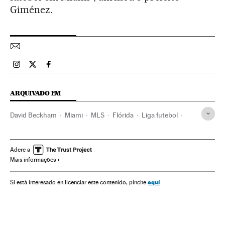
Giménez.
Esportes El País Brasil en Instagram
Esportes El País Brasil en Twitter
Esportes El País Brasil en Facebook
ARQUIVADO EM
David Beckham
Miami
MLS
Flórida
Liga futebol
Estados Unidos
Futebol
América do Norte
Competições
América
Esportes
Don Garber
Adere a
Mais informações
aquí
Si está interesado en licenciar este contenido, pinche