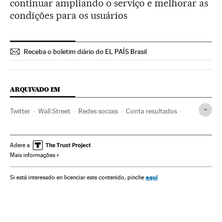
continuar ampliando o serviço e melhorar as
condições para os usuários
Receba o boletim diário do EL PAÍS Brasil
ARQUIVADO EM
Twitter
Wall Street
Redes sociais
Conta resultados
Bolsa valores
Internet
Empresas
Mercados financeiros
Economia
Telecomunicações
Adere a
Mais informações
Comunicações
Finanças
aquí
Si está interesado en licenciar este contenido, pinche