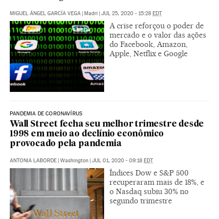
MIGUEL ÁNGEL GARCÍA VEGA
|
Madri
|
JUL 25, 2020 - 15:28
EDT
A crise reforçou o poder de
mercado e o valor das ações
do Facebook, Amazon,
Apple, Netflix e Google
PANDEMIA DE CORONAVÍRUS
Wall Street fecha seu melhor trimestre desde
1998 em meio ao declínio econômico
provocado pela pandemia
ANTONIA LABORDE
|
Washington
|
JUL 01, 2020 - 09:18
EDT
Índices Dow e S&P 500
recuperaram mais de 18%, e
o Nasdaq subiu 30% no
segundo trimestre