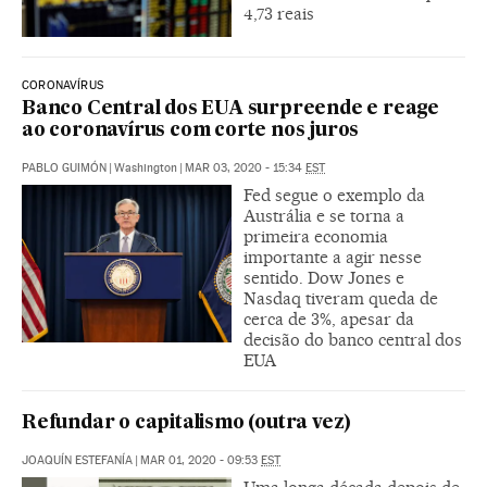
4,73 reais
CORONAVÍRUS
Banco Central dos EUA surpreende e reage
ao coronavírus com corte nos juros
PABLO GUIMÓN
|
Washington
|
MAR 03, 2020 - 15:34
EST
Fed segue o exemplo da
Austrália e se torna a
primeira economia
importante a agir nesse
sentido. Dow Jones e
Nasdaq tiveram queda de
cerca de 3%, apesar da
decisão do banco central dos
EUA
Refundar o capitalismo (outra vez)
JOAQUÍN ESTEFANÍA
|
MAR 01, 2020 - 09:53
EST