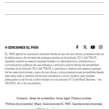
©
EDICIONES EL PAÍS
EL PAÍS BRASIL EN
EL PAÍS BRASI
EL PAÍS B
EL PA
EL PAÍS ejerce la oposición expresa frente al uso de sus obras y prestaciones en
la elaboración de revistas de prensa prevista en el artículo 32.1 del TRLPI;
también realiza la reserva expresa frente a la reproducción, distribución y
comunicación pública de sus trabajos y artículos sobre temas de actualidad
prevista en el artículo 33.1 del TRLPI; y, asimismo, realiza una reserva expresa
de las reproducciones y usos de las obras y otras prestaciones accesibles desde
este sitio web a medios de lectura mecánica u otros medios que resulten
adecuados a tal fin de conformidad con el artículo 67.3 del Real Decreto - ley
24/2021, de 2 de noviembre
Contacto
Venta de contenidos
Aviso legal
Política cookies
Política de privacidad
Mapa
Suscripciones EL PAÍS
Suscripciones empresas