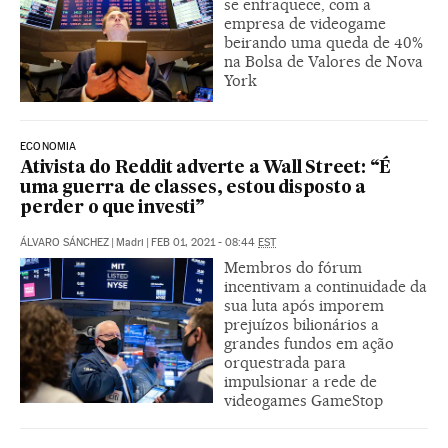
se enfraquece, com a
empresa de videogame
beirando uma queda de 40%
na Bolsa de Valores de Nova
York
ECONOMIA
Ativista do Reddit adverte a Wall Street: “É
uma guerra de classes, estou disposto a
perder o que investi”
ÁLVARO SÁNCHEZ
|
Madri
|
FEB 01, 2021 - 08:44
EST
Membros do fórum
incentivam a continuidade da
sua luta após imporem
prejuízos bilionários a
grandes fundos em ação
orquestrada para
impulsionar a rede de
videogames GameStop