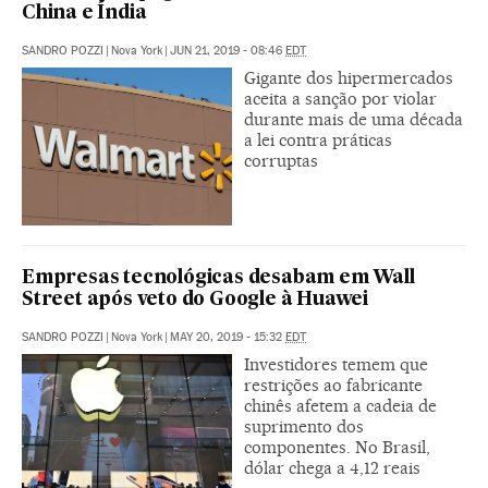
China e Índia
SANDRO POZZI
|
Nova York
|
JUN 21, 2019 - 08:46
EDT
Gigante dos hipermercados
aceita a sanção por violar
durante mais de uma década
a lei contra práticas
corruptas
Empresas tecnológicas desabam em Wall
Street após veto do Google à Huawei
SANDRO POZZI
|
Nova York
|
MAY 20, 2019 - 15:32
EDT
Investidores temem que
restrições ao fabricante
chinês afetem a cadeia de
suprimento dos
componentes. No Brasil,
dólar chega a 4,12 reais