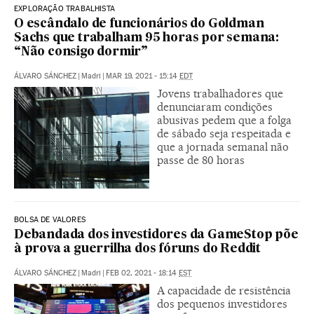
EXPLORAÇÃO TRABALHISTA
O escândalo de funcionários do Goldman
Sachs que trabalham 95 horas por semana:
“Não consigo dormir”
ÁLVARO SÁNCHEZ
|
Madri
|
MAR 19, 2021 - 15:14
EDT
Jovens trabalhadores que
denunciaram condições
abusivas pedem que a folga
de sábado seja respeitada e
que a jornada semanal não
passe de 80 horas
BOLSA DE VALORES
Debandada dos investidores da GameStop põe
à prova a guerrilha dos fóruns do Reddit
ÁLVARO SÁNCHEZ
|
Madri
|
FEB 02, 2021 - 18:14
EST
A capacidade de resistência
dos pequenos investidores