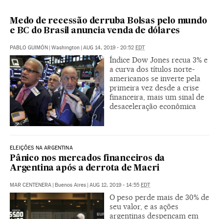
Medo de recessão derruba Bolsas pelo mundo
e BC do Brasil anuncia venda de dólares
PABLO GUIMÓN
|
Washington
|
AUG 14, 2019 - 20:52
EDT
Índice Dow Jones recua 3% e
a curva dos títulos norte-
americanos se inverte pela
primeira vez desde a crise
financeira, mais um sinal de
desaceleração econômica
ELEIÇÕES NA ARGENTINA
Pânico nos mercados financeiros da
Argentina após a derrota de Macri
MAR CENTENERA
|
Buenos Aires
|
AUG 12, 2019 - 14:55
EDT
O peso perde mais de 30% de
seu valor, e as ações
argentinas despencam em