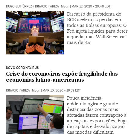
HUGO GUTIÉRREZ
/
IGNACIO FARIZA
|
Madri
|
MAR 12, 2020 - 20:48
EDT
Discurso da presidenta do
BCE acelera as perdas em
todos as Bolsas europeias. O
Fed injeta liquidez para deter
a queda, mas Wall Street cai
mais de 8%
NOVO CORONAVÍRUS
Crise do coronavírus expõe fragilidade das
economias latino-americanas
IGNACIO FARIZA
|
Madri
|
MAR 10, 2020 - 16:39
EDT
Pouca incidência
epidemiológica e grande
distância das zonas mais
afetadas fazem contrapeso à
ameaça às exportações. Fuga
de capitais e desvalorização
das moedas dificultam