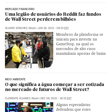
MERCADO FINANCEIRO
Uma legião de usuários do Reddit faz fundos
de Wall Street perderem bilhões
ÁLVARO SÁNCHEZ
|
Madri
|
JAN 28, 2021 - 09:23
EST
Membros da plataforma se
uniram para investir na
GameStop, na qual os
mercados de alto risco
mantinham apostas de baixa
MEIO AMBIENTE
O que significa a água começar a ser cotizada
no mercado de futuros de Wall Street?
CLEMENTE ÁLVAREZ
|
Madri
|
DEC 09, 2020 - 18:33
EST
Alguns especialistas
defendem que estes