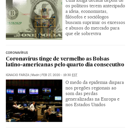
Uma longa década depois de
os políticos terem antecipado
a ideia, economistas,
filósofos e sociólogos
buscam suprimir os excessos
e abusos do mercado para
que ele sobreviva
CORONAVÍRUS
Coronavírus tinge de vermelho as Bolsas
latino-americanas pelo quarto dia consecutivo
IGNACIO FARIZA
|
Madri
|
FEB 27, 2020 - 19:30
EST
O medo da epidemia dispara
nos pregões regionais ao
som das perdas
generalizadas na Europa e
nos Estados Unidos