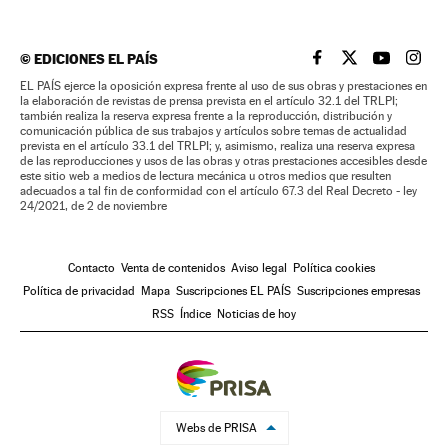
©
EDICIONES EL PAÍS
EL PAÍS BRASIL EN
EL PAÍS BRASI
EL PAÍS B
EL PA
EL PAÍS ejerce la oposición expresa frente al uso de sus obras y prestaciones en
la elaboración de revistas de prensa prevista en el artículo 32.1 del TRLPI;
también realiza la reserva expresa frente a la reproducción, distribución y
comunicación pública de sus trabajos y artículos sobre temas de actualidad
prevista en el artículo 33.1 del TRLPI; y, asimismo, realiza una reserva expresa
de las reproducciones y usos de las obras y otras prestaciones accesibles desde
este sitio web a medios de lectura mecánica u otros medios que resulten
adecuados a tal fin de conformidad con el artículo 67.3 del Real Decreto - ley
24/2021, de 2 de noviembre
Contacto
Venta de contenidos
Aviso legal
Política cookies
Política de privacidad
Mapa
Suscripciones EL PAÍS
Suscripciones empresas
RSS
Índice
Noticias de hoy
Webs de PRISA