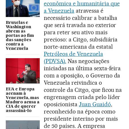
econômica e humanitária que
a Venezuela
atravessa é
necessário calibrar a batalha
Bruxelas e
que será travada no exterior
Washington
para reter seu ativo mais
abrem as
portas ao fim
precioso: a Citgo, subsidiária
das sanções
contra a
norte-americana da estatal
Venezuela
Petróleos de Venezuela
(PDVSA).
Nas negociações
iniciadas na última sexta-feira
com a oposição, o Governo da
Venezuela reivindica o
controle da Citgo, que ficou na
EUA e Europa
acenam à
engrenagem criada pelo líder
Venezuela, mas
Maduro acusa a
oposicionista
Juan Guaidó
,
CIA de querer
reconhecido na época como
assassiná-lo
presidente interino por mais
de 50 países. A empresa