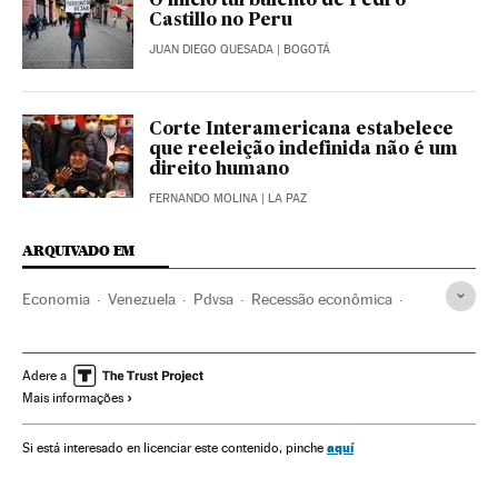
O início turbulento de Pedro
Castillo no Peru
JUAN DIEGO QUESADA
| BOGOTÁ
Corte Interamericana estabelece
que reeleição indefinida não é um
direito humano
FERNANDO MOLINA
| LA PAZ
ARQUIVADO EM
Economia
Venezuela
Pdvsa
Recessão econômica
Crise econômica
Crisis económica coronavirus covid-19
Nicolás Maduro
Mercados financeiros
Wall Street
Adere a
Mais informações
Dívidas
Dívida corporativa
Refinanciação dívida empresas
Sanções
aquí
Si está interesado en licenciar este contenido, pinche
Sanções econômicas
Estados Unidos
Donald Trump Jr