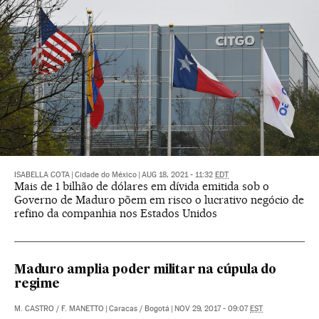
ISABELLA COTA
|
Cidade do México
|
AUG 18, 2021 - 11:32
EDT
Mais de 1 bilhão de dólares em dívida emitida sob o
Governo de Maduro põem em risco o lucrativo negócio de
refino da companhia nos Estados Unidos
Maduro amplia poder militar na cúpula do
regime
M. CASTRO
/
F. MANETTO
|
Caracas / Bogotá
|
NOV 29, 2017 - 09:07
EST