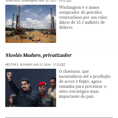
JOAN FAUS
|
Washington
|
MAY 30, 2017 - 15:32
EDT
Washington é o maior
comprador de petróleo
venezuelano por um valor
diário de 32,2 milhões de
dólares
Nicolás Maduro, privatizador
HÉCTOR E. SCHAMIS
|
AUG 17, 2014 - 17:21
EDT
O chavismo, que
nacionalizou até a produção
de arroz e feijão, agora
caminha para privatizar o
ativo estratégico mais
importante do país