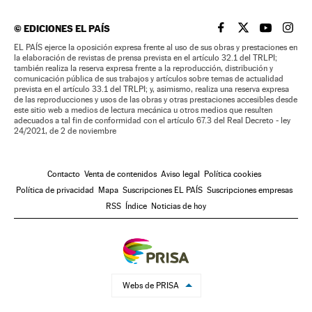
©
EDICIONES EL PAÍS
EL PAÍS BRASIL EN
EL PAÍS BRASI
EL PAÍS B
EL PA
EL PAÍS ejerce la oposición expresa frente al uso de sus obras y prestaciones en
la elaboración de revistas de prensa prevista en el artículo 32.1 del TRLPI;
también realiza la reserva expresa frente a la reproducción, distribución y
comunicación pública de sus trabajos y artículos sobre temas de actualidad
prevista en el artículo 33.1 del TRLPI; y, asimismo, realiza una reserva expresa
de las reproducciones y usos de las obras y otras prestaciones accesibles desde
este sitio web a medios de lectura mecánica u otros medios que resulten
adecuados a tal fin de conformidad con el artículo 67.3 del Real Decreto - ley
24/2021, de 2 de noviembre
Contacto
Venta de contenidos
Aviso legal
Política cookies
Política de privacidad
Mapa
Suscripciones EL PAÍS
Suscripciones empresas
RSS
Índice
Noticias de hoy
Webs de PRISA