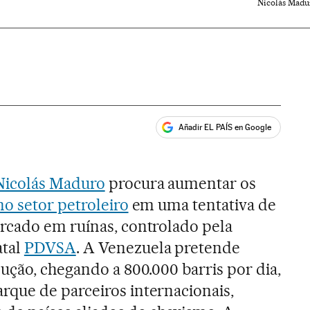
Nicolás Madur
Añadir EL PAÍS en Google
ales
Nicolás Maduro
procura aumentar os
o setor petroleiro
em uma tentativa de
rcado em ruínas, controlado pela
atal
PDVSA
. A Venezuela pretende
ução, chegando a 800.000 barris por dia,
que de parceiros internacionais,