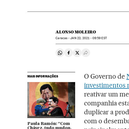
ALONSO MOLEIRO
Caracas -
JAN
22, 2021 - 09:59
EST
Compartir en Whatsapp
Compartir en Facebook
Compartir en Twitter
Desplegar Redes Soci
O Governo de
MAIS INFORMAÇÕES
investimentos n
reativar um me
companhia est
duplicar a prod
com o desembar
Paula Ramón: “Com
Chávez, tudo mudou,