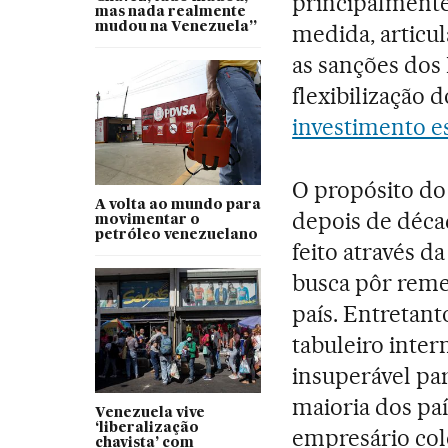
principalmente
mas nada realmente
mudou na Venezuela”
medida, articu
as sanções dos
flexibilização 
investimento e
O propósito do 
A volta ao mundo para
depois de déca
movimentar o
petróleo venezuelano
feito através d
busca pôr rem
país. Entretant
tabuleiro inte
insuperável pa
maioria dos paí
Venezuela vive
‘liberalização
empresário co
chavista’ com