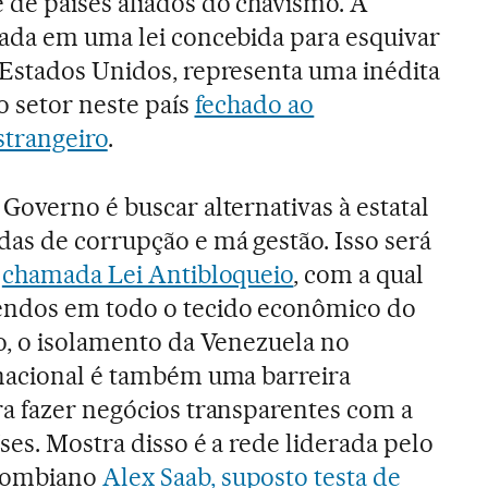
 de países aliados do chavismo. A
lada em uma lei concebida para esquivar
 Estados Unidos, representa uma inédita
do setor neste país
fechado ao
strangeiro
.
Governo é buscar alternativas à estatal
das de corrupção e má gestão. Isso será
a
chamada Lei Antibloqueio
, com a qual
endos em todo o tecido econômico do
o, o isolamento da Venezuela no
rnacional é também uma barreira
ra fazer negócios transparentes com a
ses. Mostra disso é a rede liderada pelo
lombiano
Alex Saab, suposto testa de