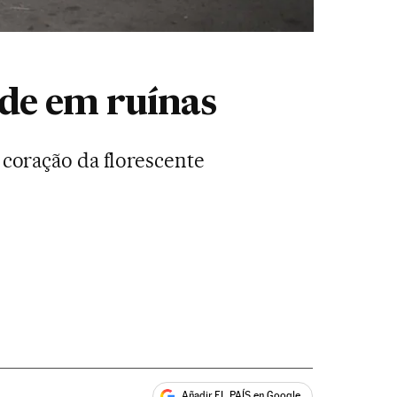
de em ruínas
o coração da florescente
Añadir EL PAÍS en Google