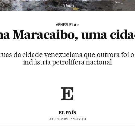
15 fotos
VENEZUELA
na Maracaibo, uma cida
 ruas da cidade venezuelana que outrora foi 
indústria petrolífera nacional
EL PAÍS
JUL
31, 2019 - 15:06
EDT