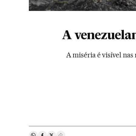
A venezuela
A miséria é visível nas