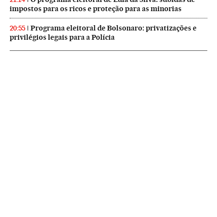
impostos para os ricos e proteção para as minorias
Programa eleitoral de Bolsonaro: privatizações e
20:55
privilégios legais para a Polícia
NEWSLETTERS
Boletín de América
Cada semana en tu cuenta de correo una selección de las noticias,
reportajes y análisis de los periodistas de EL PAÍS con los acontecimientos
más relevantes del continente.