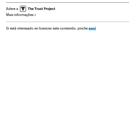
Astronomia
Ciência
Adere a
Mais informações
aquí
Si está interesado en licenciar este contenido, pinche