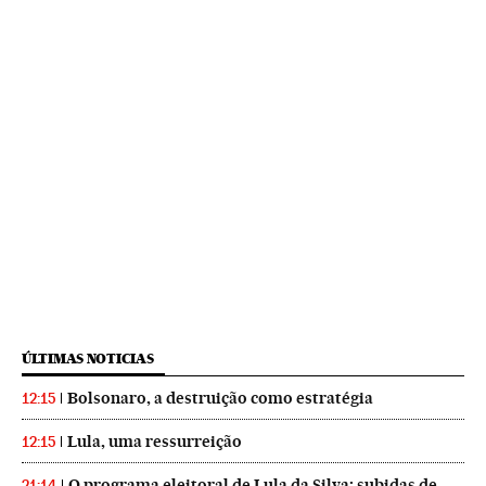
ÚLTIMAS NOTICIAS
Bolsonaro, a destruição como estratégia
12:15
Lula, uma ressurreição
12:15
O programa eleitoral de Lula da Silva: subidas de
21:14