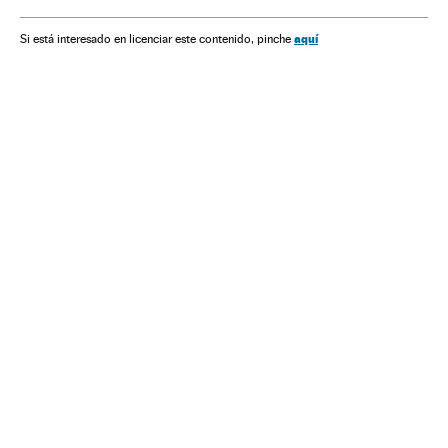
Delitos
Sociedade
Justiça
aquí
Si está interesado en licenciar este contenido, pinche