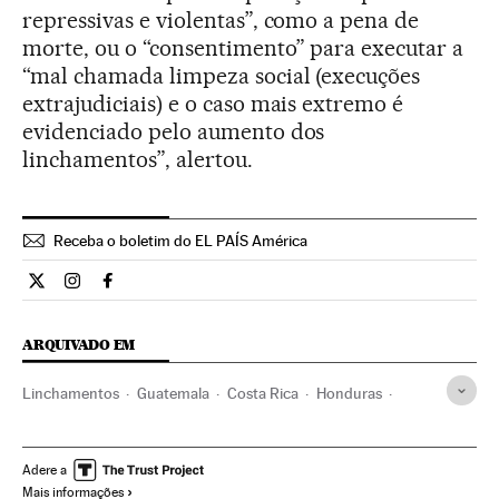
repressivas e violentas”, como a pena de
morte, ou o “consentimento” para executar a
“mal chamada limpeza social (execuções
extrajudiciais) e o caso mais extremo é
evidenciado pelo aumento dos
linchamentos”, alertou.
Receba o boletim do EL PAÍS América
Internacional El País Brasil en Twitter
Internacional El País Brasil en Instagram
Internacional El País Brasil en Facebook
ARQUIVADO EM
Linchamentos
Guatemala
Costa Rica
Honduras
América Central
Desordens públicas
Delitos ordem pública
América Latina
América
Adere a
Mais informações