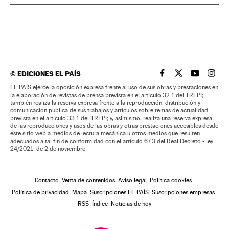
©
EDICIONES EL PAÍS
EL PAÍS BRASIL EN
EL PAÍS BRASI
EL PAÍS B
EL PA
EL PAÍS ejerce la oposición expresa frente al uso de sus obras y prestaciones en
la elaboración de revistas de prensa prevista en el artículo 32.1 del TRLPI;
también realiza la reserva expresa frente a la reproducción, distribución y
comunicación pública de sus trabajos y artículos sobre temas de actualidad
prevista en el artículo 33.1 del TRLPI; y, asimismo, realiza una reserva expresa
de las reproducciones y usos de las obras y otras prestaciones accesibles desde
este sitio web a medios de lectura mecánica u otros medios que resulten
adecuados a tal fin de conformidad con el artículo 67.3 del Real Decreto - ley
24/2021, de 2 de noviembre
Contacto
Venta de contenidos
Aviso legal
Política cookies
Política de privacidad
Mapa
Suscripciones EL PAÍS
Suscripciones empresas
RSS
Índice
Noticias de hoy