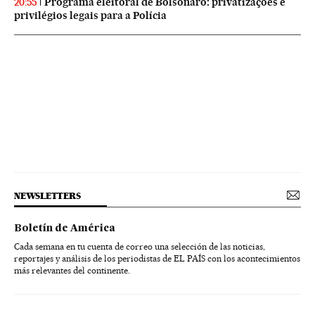
Programa eleitoral de Bolsonaro: privatizações e
20:55
privilégios legais para a Polícia
NEWSLETTERS
Boletín de América
Cada semana en tu cuenta de correo una selección de las noticias,
reportajes y análisis de los periodistas de EL PAÍS con los acontecimientos
más relevantes del continente.