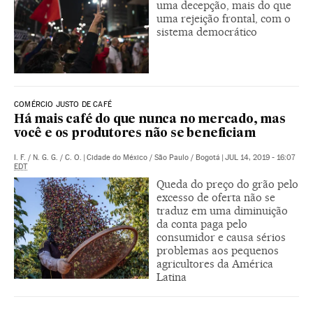
uma decepção, mais do que
uma rejeição frontal, com o
sistema democrático
COMÉRCIO JUSTO DE CAFÉ
Há mais café do que nunca no mercado, mas
você e os produtores não se beneficiam
I. F.
/
N. G. G.
/
C. O.
|
Cidade do México / São Paulo / Bogotá
|
JUL 14, 2019 - 16:07
EDT
Queda do preço do grão pelo
excesso de oferta não se
traduz em uma diminuição
da conta paga pelo
consumidor e causa sérios
problemas aos pequenos
agricultores da América
Latina