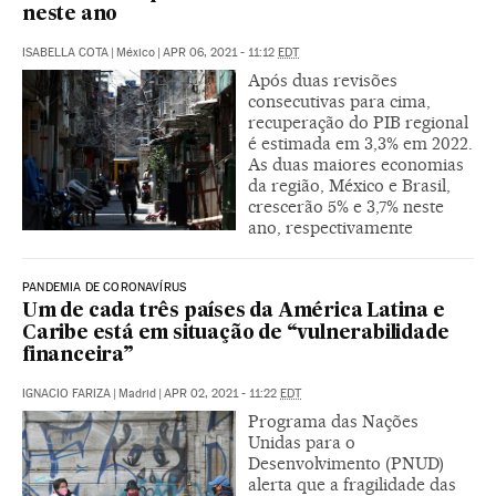
neste ano
ISABELLA COTA
|
México
|
APR 06, 2021 - 11:12
EDT
Após duas revisões
consecutivas para cima,
recuperação do PIB regional
é estimada em 3,3% em 2022.
As duas maiores economias
da região, México e Brasil,
crescerão 5% e 3,7% neste
ano, respectivamente
PANDEMIA DE CORONAVÍRUS
Um de cada três países da América Latina e
Caribe está em situação de “vulnerabilidade
financeira”
IGNACIO FARIZA
|
Madrid
|
APR 02, 2021 - 11:22
EDT
Programa das Nações
Unidas para o
Desenvolvimento (PNUD)
alerta que a fragilidade das