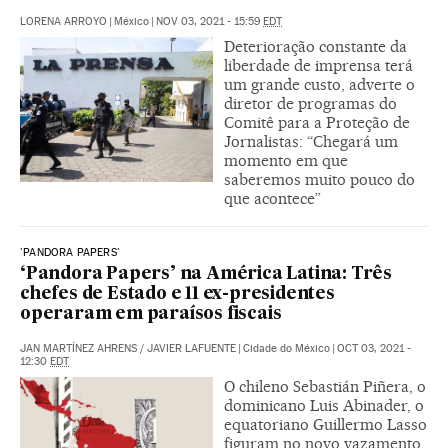
LORENA ARROYO
|
México
|
NOV 03, 2021 - 15:59
EDT
Deterioração constante da
liberdade de imprensa terá
um grande custo, adverte o
diretor de programas do
Comitê para a Proteção de
Jornalistas: “Chegará um
momento em que
saberemos muito pouco do
que acontece”
'PANDORA PAPERS'
‘Pandora Papers’ na América Latina: Três
chefes de Estado e 11 ex-presidentes
operaram em paraísos fiscais
JAN MARTÍNEZ AHRENS
/
JAVIER LAFUENTE
|
Cidade do México
|
OCT 03, 2021 -
12:30
EDT
O chileno Sebastián Piñera, o
dominicano Luis Abinader, o
equatoriano Guillermo Lasso
figuram no novo vazamento.