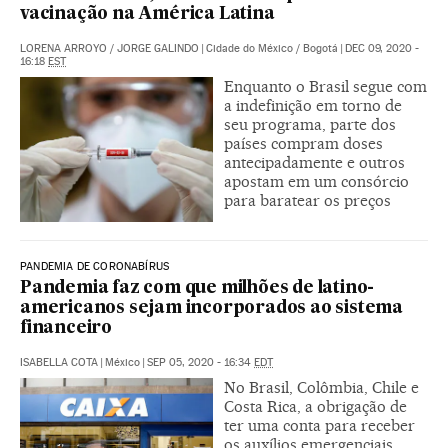
vacinação na América Latina
LORENA ARROYO
/
JORGE GALINDO
|
Cidade do México / Bogotá
|
DEC 09, 2020 -
16:18
EST
Enquanto o Brasil segue com
a indefinição em torno de
seu programa, parte dos
países compram doses
antecipadamente e outros
apostam em um consórcio
para baratear os preços
PANDEMIA DE CORONABÍRUS
Pandemia faz com que milhões de latino-
americanos sejam incorporados ao sistema
financeiro
ISABELLA COTA
|
México
|
SEP 05, 2020 - 16:34
EDT
No Brasil, Colômbia, Chile e
Costa Rica, a obrigação de
ter uma conta para receber
os auxílios emergenciais