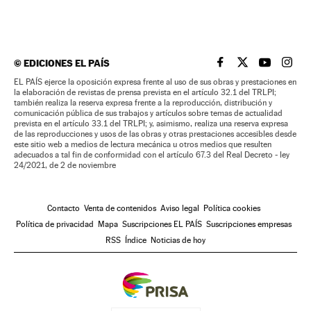
©
EDICIONES EL PAÍS
EL PAÍS BRASIL EN
EL PAÍS BRASI
EL PAÍS B
EL PA
EL PAÍS ejerce la oposición expresa frente al uso de sus obras y prestaciones en
la elaboración de revistas de prensa prevista en el artículo 32.1 del TRLPI;
también realiza la reserva expresa frente a la reproducción, distribución y
comunicación pública de sus trabajos y artículos sobre temas de actualidad
prevista en el artículo 33.1 del TRLPI; y, asimismo, realiza una reserva expresa
de las reproducciones y usos de las obras y otras prestaciones accesibles desde
este sitio web a medios de lectura mecánica u otros medios que resulten
adecuados a tal fin de conformidad con el artículo 67.3 del Real Decreto - ley
24/2021, de 2 de noviembre
Contacto
Venta de contenidos
Aviso legal
Política cookies
Política de privacidad
Mapa
Suscripciones EL PAÍS
Suscripciones empresas
RSS
Índice
Noticias de hoy