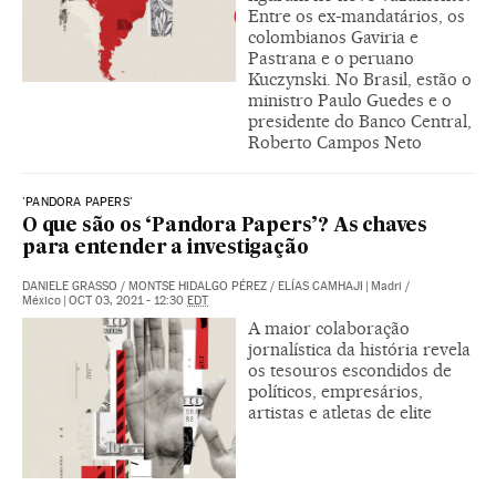
Entre os ex-mandatários, os
colombianos Gaviria e
Pastrana e o peruano
Kuczynski. No Brasil, estão o
ministro Paulo Guedes e o
presidente do Banco Central,
Roberto Campos Neto
'PANDORA PAPERS'
O que são os ‘Pandora Papers’? As chaves
para entender a investigação
DANIELE GRASSO
/
MONTSE HIDALGO PÉREZ
/
ELÍAS CAMHAJI
|
Madri /
México
|
OCT 03, 2021 - 12:30
EDT
A maior colaboração
jornalística da história revela
os tesouros escondidos de
políticos, empresários,
artistas e atletas de elite