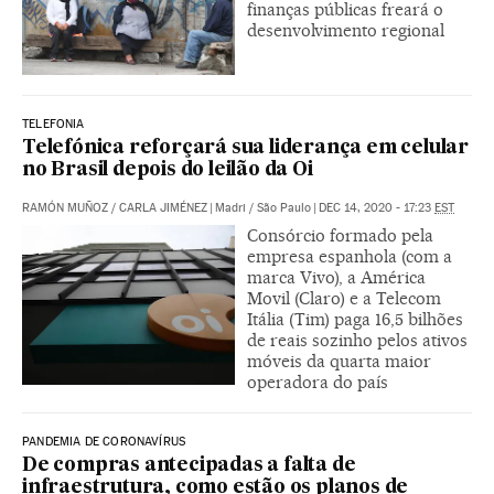
finanças públicas freará o
desenvolvimento regional
TELEFONIA
Telefónica reforçará sua liderança em celular
no Brasil depois do leilão da Oi
RAMÓN MUÑOZ
/
CARLA JIMÉNEZ
|
Madri / São Paulo
|
DEC 14, 2020 - 17:23
EST
Consórcio formado pela
empresa espanhola (com a
marca Vivo), a América
Movil (Claro) e a Telecom
Itália (Tim) paga 16,5 bilhões
de reais sozinho pelos ativos
móveis da quarta maior
operadora do país
PANDEMIA DE CORONAVÍRUS
De compras antecipadas a falta de
infraestrutura, como estão os planos de