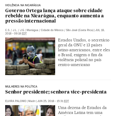
VIOLÊNCIA NA NICARÁGUA
Governo Ortega lança ataque sobre cidade
rebelde na Nicarágua, enquanto aumenta a
pressão internacional
C.S.
/
J.L.
/
J.G.
|
Manágua / Cidade do México / São José (Costa Rica)
|
JUL 18,
2018 - 09:18
EDT
Estados Unidos, o secretário
geral da ONU e 13 países
latino-americanos, entre eles
o Brasil, exigem o fim da
violência policial no país
centro-americano
MULHERES NA POLÍTICA
Senhor presidente; senhora vice-presidenta
ELVIRA PALOMO
|
Madri
|
JUN 25, 2018 - 15:31
EDT
Uma dezena de Estados da
América Latina tem uma