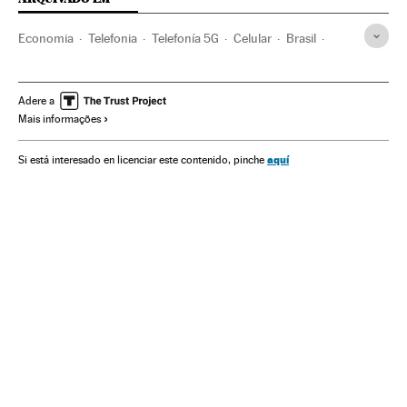
Economia
Telefonia
Telefonía 5G
Celular
Brasil
América Móvil
Telecom Italia
Oi Telecom
Colômbia
Equador
Costa Rica
América do Sul
América Latina
Adere a
Mais informações
aquí
Si está interesado en licenciar este contenido, pinche