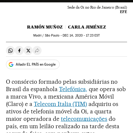
Sede da Oi no Rio de Janeiro (Brasil)
EFE
RAMÓN MUÑOZ
CARLA JIMÉNEZ
Madri / São Paulo -
DEC
14, 2020 - 17:23
EST
Compartir en Whatsapp
Compartir en Facebook
Compartir en Twitter
Desplegar Redes Sociales
Añadir EL PAÍS en Google
O consórcio formado pelas subsidiárias no
Brasil da espanhola
Telefónica,
que opera sob
a marca Vivo, a mexicana América Móvil
(Claro) e a
Telecom Italia (TIM)
adquiriu os
ativos de telefonia móvel da Oi, a quarta
maior operadora de
telecomunicações
do
país, em um leilão realizado na tarde desta