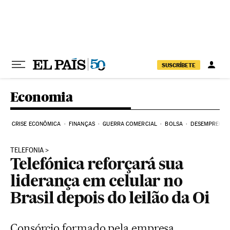
Pular para o conteúdo
SUSCRÍBETE
Economia
CRISE ECONÔMICA
FINANÇAS
GUERRA COMERCIAL
BOLSA
DESEMPREGO
TELEFONIA
Telefónica reforçará sua
liderança em celular no
Brasil depois do leilão da Oi
Consórcio formado pela empresa