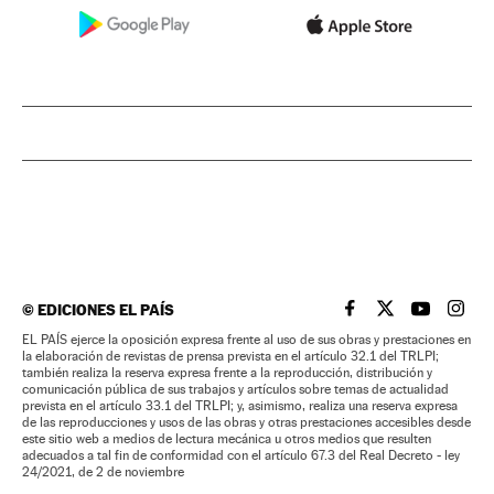
©
EDICIONES EL PAÍS
EL PAÍS BRASIL EN
EL PAÍS BRASI
EL PAÍS B
EL PA
EL PAÍS ejerce la oposición expresa frente al uso de sus obras y prestaciones en
la elaboración de revistas de prensa prevista en el artículo 32.1 del TRLPI;
también realiza la reserva expresa frente a la reproducción, distribución y
comunicación pública de sus trabajos y artículos sobre temas de actualidad
prevista en el artículo 33.1 del TRLPI; y, asimismo, realiza una reserva expresa
de las reproducciones y usos de las obras y otras prestaciones accesibles desde
este sitio web a medios de lectura mecánica u otros medios que resulten
adecuados a tal fin de conformidad con el artículo 67.3 del Real Decreto - ley
24/2021, de 2 de noviembre