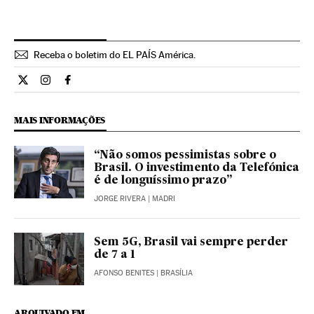
Receba o boletim do EL PAÍS América.
Economia El País Brasil en Twitter
Economia El País Brasil en Instagram
Economia El País Brasil en Facebook
MAIS INFORMAÇÕES
“Não somos pessimistas sobre o
Brasil. O investimento da Telefónica
é de longuíssimo prazo”
JORGE RIVERA
| MADRI
Sem 5G, Brasil vai sempre perder
de 7 a 1
AFONSO BENITES
| BRASÍLIA
ARQUIVADO EM