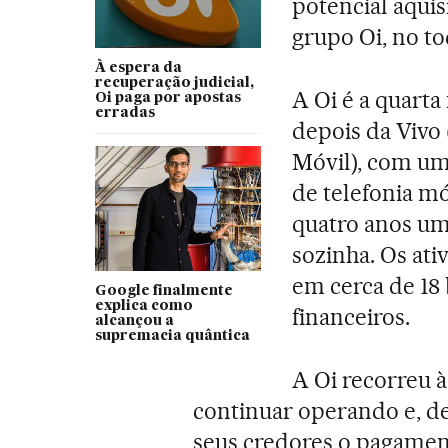
potencial aqui
grupo Oi, no to
À espera da
recuperação judicial,
A Oi é a quarta
Oi paga por apostas
erradas
depois da Vivo 
Móvil), com uma
de telefonia mó
quatro anos uma
sozinha. Os ati
em cerca de 18 
Google finalmente
explica como
financeiros.
alcançou a
supremacia quântica
A Oi recorreu à
continuar operando e, d
seus credores o pagamen