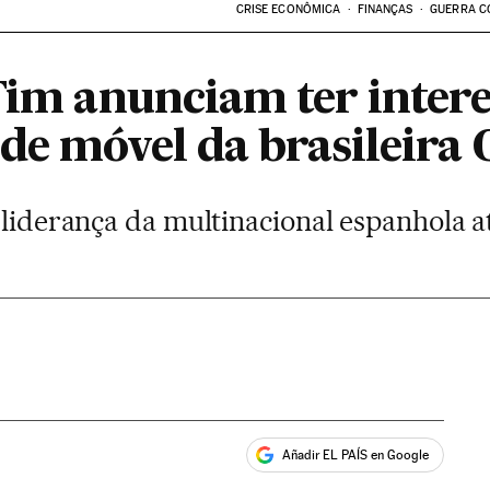
CRISE ECONÔMICA
FINANÇAS
GUERRA C
Tim anunciam ter intere
de móvel da brasileira 
 liderança da multinacional espanhola a
Añadir EL PAÍS en Google
ales