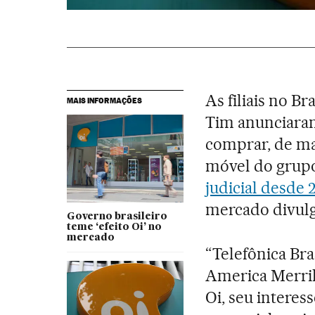
As filiais no B
MAIS INFORMAÇÕES
Tim anunciaram
comprar, de ma
móvel do grupo 
judicial desde 
mercado divulg
Governo brasileiro
teme ‘efeito Oi’ no
mercado
“Telefônica Bra
America Merril
Oi, seu interes