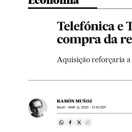
Economia
Telefónica e 
compra da re
Aquisição reforçaria a
RAMÓN MUÑOZ
Madri -
MAR
11, 2020 - 17:42
EDT
Compartir en Whatsapp
Compartir en Facebook
Compartir en Twitter
Desplegar Redes Soci